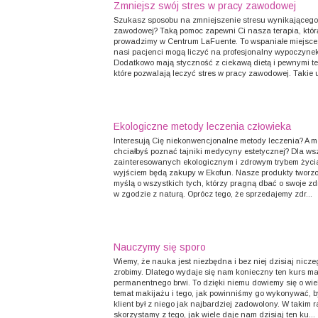
Zmniejsz swój stres w pracy zawodowej
Szukasz sposobu na zmniejszenie stresu wynikającego
zawodowej? Taką pomoc zapewni Ci nasza terapia, któr
prowadzimy w Centrum LaFuente. To wspaniałe miejsce
nasi pacjenci mogą liczyć na profesjonalny wypoczynek
Dodatkowo mają styczność z ciekawą dietą i pewnymi te
które pozwalają leczyć stres w pracy zawodowej. Takie u
Ekologiczne metody leczenia człowieka
Interesują Cię niekonwencjonalne metody leczenia? A 
chciałbyś poznać tajniki medycyny estetycznej? Dla ws
zainteresowanych ekologicznym i zdrowym trybem życi
wyjściem będą zakupy w Ekofun. Nasze produkty tworzo
myślą o wszystkich tych, którzy pragną dbać o swoje zdr
w zgodzie z naturą. Oprócz tego, że sprzedajemy zdr...
Nauczymy się sporo
Wiemy, że nauka jest niezbędna i bez niej dzisiaj nicze
zrobimy. Dlatego wydaje się nam konieczny ten kurs m
permanentnego brwi. To dzięki niemu dowiemy się o wie
temat makijażu i tego, jak powinniśmy go wykonywać, 
klient był z niego jak najbardziej zadowolony. W takim 
skorzystamy z tego, jak wiele daje nam dzisiaj ten ku...