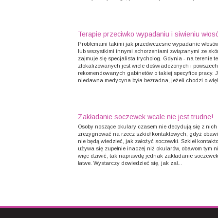
Terapie przeciwko wypadaniu i siwieniu włos
Problemami takimi jak przedwczesne wypadanie włosów,
lub wszystkimi innymi schorzeniami związanymi ze skó
zajmuje się specjalista trycholog. Gdynia - na terenie t
zlokalizowanych jest wiele doświadczonych i powszech
rekomendowanych gabinetów o takiej specyfice pracy. 
niedawna medycyna była bezradna, jeżeli chodzi o wię
Zakładanie soczewek wcale nie jest trudne!
Osoby noszące okulary czasem nie decydują się z nich
zrezygnować na rzecz szkieł kontaktowych, gdyż obawia
nie będą wiedzieć, jak założyć soczewki. Szkieł kontak
używa się zupełnie inaczej niż okularów, obawom tym n
więc dziwić, tak naprawdę jednak zakładanie soczewek
łatwe. Wystarczy dowiedzieć się, jak zał...