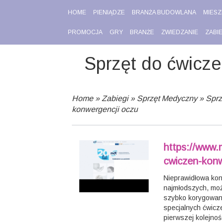
HOME
PIENIĄDZE
BRANŻA BUDOWLANA
MIESZ
PROMOCJA
GRY
BRANŻE
ZWIEDZANIE
ZABI
Sprzęt do ćwicze
Home
»
Zabiegi
»
Sprzęt Medyczny
»
Sprz
konwergencji oczu
https://www.
cwiczen-konw
Nieprawidłowa kon
najmłodszych, moż
szybko korygowan
specjalnych ćwicz
pierwszej kolejno