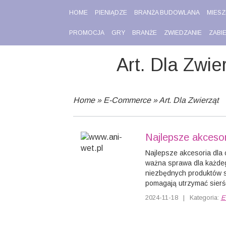
HOME
PIENIĄDZE
BRANŻA BUDOWLANA
MIESZ
PROMOCJA
GRY
BRANŻE
ZWIEDZANIE
ZABI
Art. Dla Zwie
Home
»
E-Commerce
»
Art. Dla Zwierząt
Najlepsze akceso
Najlepsze akcesoria dla
ważna sprawa dla każdeg
niezbędnych produktów s
pomagają utrzymać sierść
2024-11-18
|
Kategoria:
E