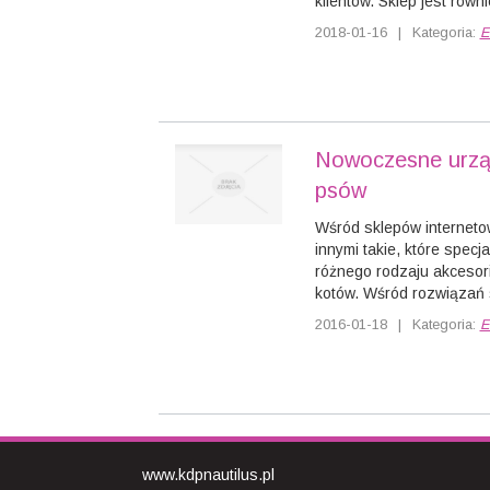
klientów. Sklep jest równ
2018-01-16
|
Kategoria:
E
Nowoczesne urząd
psów
Wśród sklepów internet
innymi takie, które specj
różnego rodzaju akcesori
kotów. Wśród rozwiązań s
2016-01-18
|
Kategoria:
E
www.kdpnautilus.pl