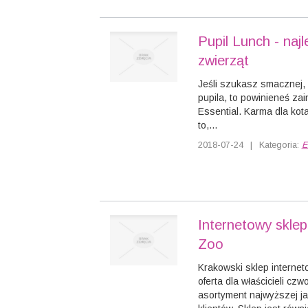
Pupil Lunch - naj
zwierząt
Jeśli szukasz smacznej, 
pupila, to powinieneś za
Essential. Karma dla kota
to,...
2018-07-24
|
Kategoria:
E
Internetowy skle
Zoo
Krakowski sklep interne
oferta dla właścicieli cz
asortyment najwyższej j