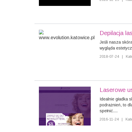
Depilacja l
Jeśli nasza skór
wygląda estetyczn
2018-07-24
|
Kat
Laserowe us
Idealnie gładka s
podrażnień, to d
spełnić....
2016-11-24
|
Kat