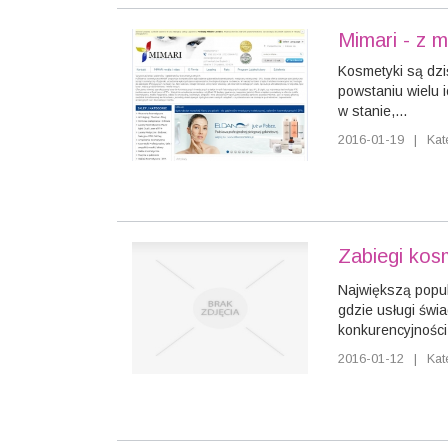
Mimari - z m
Kosmetyki są dzi
powstaniu wielu 
w stanie,...
2016-01-19
|
Kat
Zabiegi kos
Największą popul
gdzie usługi św
konkurencyjności
2016-01-12
|
Kat