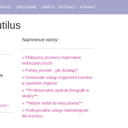
RANŻE
ZWIEDZANIE
ZABIEGI
INTERNET
KONTAKT
ilus
Najnowsze wpisy:
Efektywny przewóz materiałów
niebezpiecznych
Pompy jonowe - jak działają?
ię
Doskonałe usługi zegarmistrzowskie
w opolskim regionie
**Profesjonalne wydruki fotografii w
okolicy**
**Wybór mebli do mieszkania**
ęcej »
Profesjonalne usługi marketingowe
dla biznesu