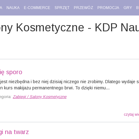
A
NAUKA
E-COMMERCE
SPRZĘT
PRZEWÓZ
PROMOCJA
GRY
B
ony Kosmetyczne - KDP Naut
ię sporo
est niezbędna i bez niej dzisiaj niczego nie zrobimy. Dlatego wydaje s
n kurs makijażu permanentnego brwi. To dzięki niemu...
egoria:
Zabiegi / Salony Kosmetyczne
czytaj wi
i na twarz