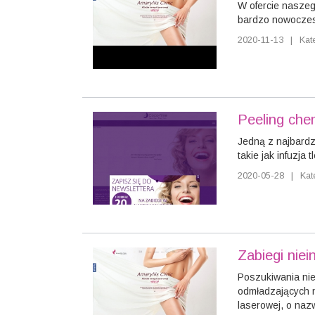
W ofercie naszeg
bardzo nowoczesne
2020-11-13
|
Kat
Peeling che
Jedną z najbardz
takie jak infuzja
2020-05-28
|
Kat
Zabiegi niei
Poszukiwania nie
odmładzających n
laserowej, o nazw