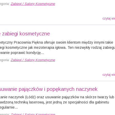
egoria:
Zabiegi / Salony Kosmetyczne
czytaj wi
 zabiegi kosmetyczne
tyczny Pracownia Piękna oferuje swoim klientom między innymi takie
egi kosmetyczne jak mezoterapia igłowa. Ten niezwykły rodzaj zabieg
anie poprawić kondycję...
egoria:
Zabiegi / Salony Kosmetyczne
czytaj wi
suwanie pajączków i popękanych naczynek
anie naczynek (Łódź) oraz usuwanie pajączków na skórze twarzy lub
awdzoną techniką laserową, jest jedną ze specjalności dla gabinetu
egularnie...
egoria:
Zabiegi / Salony Kosmetyczne