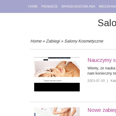
HOME
PIENIĄDZE
BRANŻA BUDOWLANA
MIESZKANI
Sal
Home
»
Zabiegi
»
Salony Kosmetyczne
Nauczymy s
Wiemy, że nauka j
nam konieczny te
2023-07-20
|
Kat
Nowe zabieg