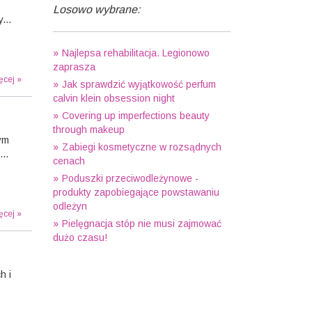
Losowo wybrane:
...
Najlepsa rehabilitacja. Legionowo
zaprasza
ęcej »
Jak sprawdzić wyjątkowość perfum
calvin klein obsession night
Covering up imperfections beauty
through makeup
tym
Zabiegi kosmetyczne w rozsądnych
..
cenach
Poduszki przeciwodleżynowe -
produkty zapobiegające powstawaniu
odleżyn
ęcej »
Pielęgnacja stóp nie musi zajmować
dużo czasu!
h i