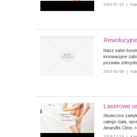
2019-07-16
|
Kat
Rewolucyjne
Nasz salon kosme
innowacyjne zabi
pozwala zdecydow
2019-02-08
|
Kat
Laserowe u
Skuteczne zamyk
całego ciała, spr
Amaryllis Clinic, r
2018-12-19
|
Kat