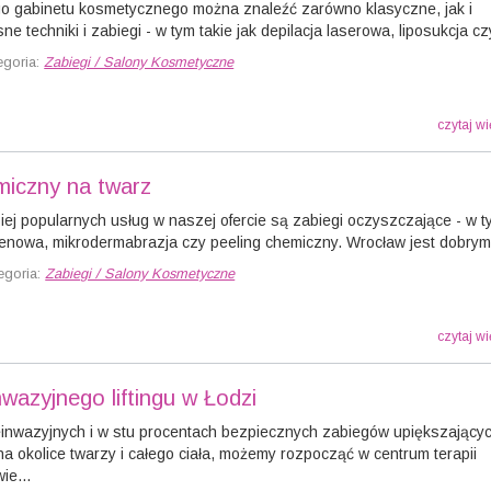
o gabinetu kosmetycznego można znaleźć zarówno klasyczne, jak i
 techniki i zabiegi - w tym takie jak depilacja laserowa, liposukcja czy
egoria:
Zabiegi / Salony Kosmetyczne
czytaj wi
miczny na twarz
iej popularnych usług w naszej ofercie są zabiegi oczyszczające - w 
 tlenowa, mikrodermabrazja czy peeling chemiczny. Wrocław jest dobrym.
egoria:
Zabiegi / Salony Kosmetyczne
czytaj wi
nwazyjnego liftingu w Łodzi
inwazyjnych i w stu procentach bezpiecznych zabiegów upiększającyc
a okolice twarzy i całego ciała, możemy rozpocząć w centrum terapii
ie...