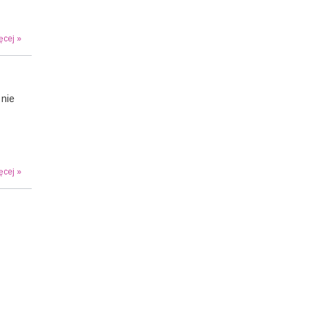
ęcej »
 nie
ęcej »