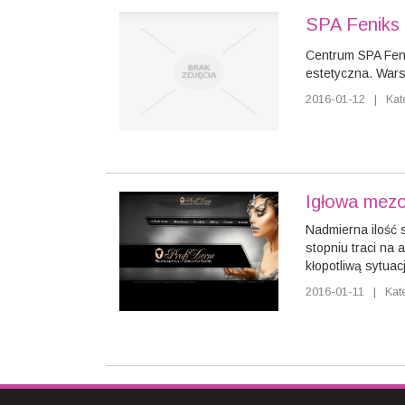
SPA Feniks -
Centrum SPA Feni
estetyczna. Warsz
2016-01-12
|
Kat
Igłowa mezo
Nadmierna ilość 
stopniu traci na
kłopotliwą sytuacj
2016-01-11
|
Kat