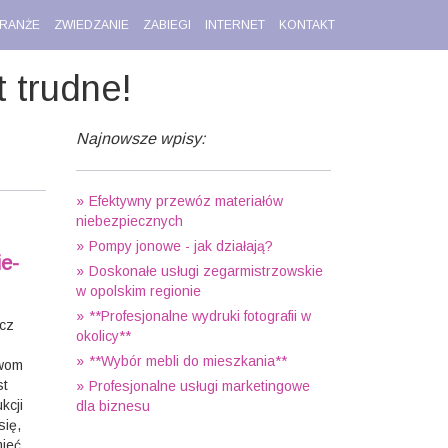
RANŻE
ZWIEDZANIE
ZABIEGI
INTERNET
KONTAKT
 trudne!
Najnowsze wpisy:
Efektywny przewóz materiałów
niebezpiecznych
Pompy jonowe - jak działają?
e-
Doskonałe usługi zegarmistrzowskie
w opolskim regionie
**Profesjonalne wydruki fotografii w
ecz
okolicy**
**Wybór mebli do mieszkania**
awom
st
Profesjonalne usługi marketingowe
kcji
dla biznesu
się,
mieć