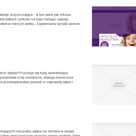
biegi oczyszczające - w tym takie jak infuzja
est dobrym rynkiem na tego rodzaju zabiegi -
kobiet w różnych wieku. Zapewniamy wysoki poziom
ich zębów? Przydaje się tutaj stomatologia
onalistów w tej dziedzinie, dlatego koniecznie
sze przedsiębiorstwo pozwoli ci naprawdę łatwo i
mających korzystny wpływ na zdrowie w swojej
aniałym właściwościom pozwala pomóc osobom, które