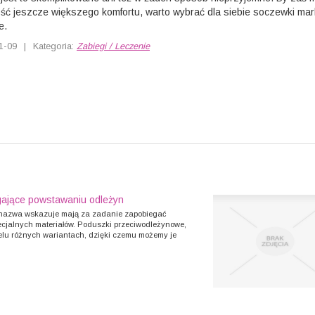
ć jeszcze większego komfortu, warto wybrać dla siebie soczewki mar
e.
1-09
|
Kategoria:
Zabiegi / Leczenie
gające powstawaniu odleżyn
 nazwa wskazuje mają za zadanie zapobiegać
cjalnych materiałów. Poduszki przeciwodleżynowe,
ielu różnych wariantach, dzięki czemu możemy je