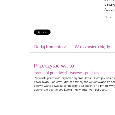
pewnoś
Acuvu
2017-1
Dodaj Komentarz
Wpis zawiera błędy
Przeczytać warto:
Poduszki przeciwodleżynowe - produkty zapobie
Poduszki przeciwodleżynowe są produktami, które jak sama
powstawaniu odleżyn, dlatego też są one wykonywane ze spe
o czym warto powiedzieć, dostępne są obecnie na rynku w w
doskonale dobrać pod kątem indywidualnych potrzeb,...