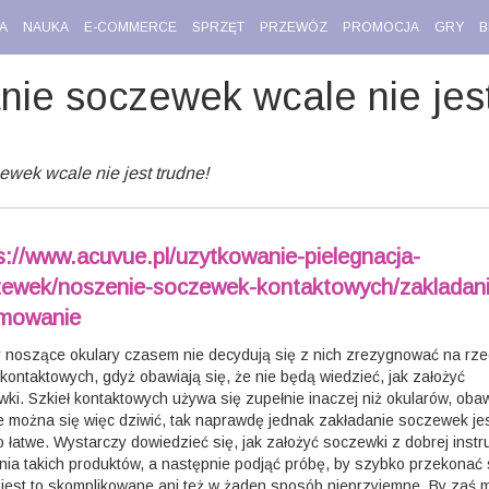
A
NAUKA
E-COMMERCE
SPRZĘT
PRZEWÓZ
PROMOCJA
GRY
B
nie soczewek wcale nie jest
wek wcale nie jest trudne!
s://www.acuvue.pl/uzytkowanie-pielegnacja-
ewek/noszenie-soczewek-kontaktowych/zakladani
jmowanie
 noszące okulary czasem nie decydują się z nich zrezygnować na rz
 kontaktowych, gdyż obawiają się, że nie będą wiedzieć, jak założyć
ki. Szkieł kontaktowych używa się zupełnie inaczej niż okularów, ob
e można się więc dziwić, tak naprawdę jednak zakładanie soczewek je
 łatwe. Wystarczy dowiedzieć się, jak założyć soczewki z dobrej instru
ia takich produktów, a następnie podjąć próbę, by szybko przekonać 
 jest to skomplikowane ani też w żaden sposób nieprzyjemne. By zaś 