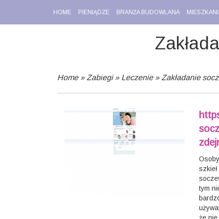
HOME
PIENIĄDZE
BRANŻA BUDOWLANA
MIESZKANI
Zakłada
Home
»
Zabiegi
»
Leczenie
»
Zakładanie socze
http
socz
zde
Osoby
szkieł
soczew
tym ni
bardzo
używan
że nie