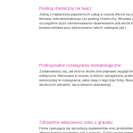
Peeling chemiczny na twarz
Jedną z najbardziej popularnych usług w naszej ofercie są za
tlenowa, mikrodermabrazja czy peeling chemiczny. Wrocław j
szczególnie duże zainteresowanie obserwowane jest wśród 
bezpieczeństwa przy wykonywaniu takich zabiegów jak l...
Profesjonalne rozwiązania stomatologiczne
Zastanawiasz się, jak można skutecznie poprawić wygląd two
estetyczna. Warszawa to miasto, w którym odnajdziesz profesj
wykorzystuj te rozwiązania, jakie dają ci tego typu firmy. Na
skutecznie odnaleźć się w temacie stomatologi...
Zdrowotne własciwości soku z granatu
Firma zajmująca się sprzedażą suplementów oraz produktów 
ofercie proponuje państwu sok z granatu. Dzięki swoim wsp