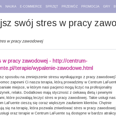
A
NAUKA
E-COMMERCE
SPRZĘT
PRZEWÓZ
PROMOCJA
GRY
B
jsz swój stres w pracy zaw
tres w pracy zawodowej
s w pracy zawodowej - http://centrum-
ente.pl/terapie/wypalenie-zawodowe.html
sz sposobu na zmniejszenie stresu wynikającego z pracy zawodowej
pomoc zapewni Ci nasza terapia, którą prowadzimy w Centrum LaFuent
aniałe miejsce, w którym nasi pacjenci mogą liczyć na profesjonalny
ynek, relaks. Dodatkowo mają styczność z ciekawą dietą i pewnymi
ami, które pozwalają leczyć stres w pracy zawodowej. Takie usługi na
m LaFuente cieszą się coraz większym zaufaniem klientów. Chętnie
ją się na terapię, która pozwala zniwelować stres w pracy zawodowej.
 usługi oraz terapie w Centrum LaFuente są dostępne w bardzo atrakcy