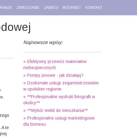
RANŻE
ZWIEDZANIE
ZABIEGI
INTERNET
KONTAKT
odowej
Najnowsze wpisy:
Efektywny przewóz materiałów
niebezpiecznych
Pompy jonowe - jak działają?
Doskonałe usługi zegarmistrzowskie
w opolskim regionie
?
**Profesjonalne wydruki fotografii w
e.
okolicy**
**Wybór mebli do mieszkania**
szego
Profesjonalne usługi marketingowe
dla biznesu
 A te
jnej