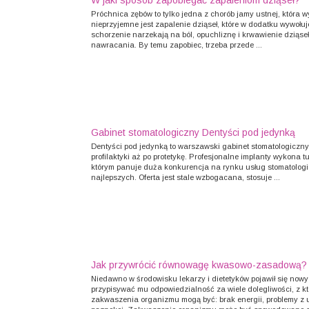
W jaki sposób zapobiegać zapaleniom dziąseł?
Próchnica zębów to tylko jedna z chorób jamy ustnej, która 
nieprzyjemne jest zapalenie dziąseł, które w dodatku wywołuj
schorzenie narzekają na ból, opuchliznę i krwawienie dziąse
nawracania. By temu zapobiec, trzeba przede ...
Gabinet stomatologiczny Dentyści pod jedynką
Dentyści pod jedynką to warszawski gabinet stomatologiczny
profilaktyki aż po protetykę. Profesjonalne implanty wykona 
którym panuje duża konkurencja na rynku usług stomatologic
najlepszych. Oferta jest stale wzbogacana, stosuje ...
Jak przywrócić równowagę kwasowo-zasadową?
Niedawno w środowisku lekarzy i dietetyków pojawił się now
przypisywać mu odpowiedzialność za wiele dolegliwości, z k
zakwaszenia organizmu mogą być: brak energii, problemy z ut