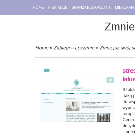
HOME
PIENIĄDZE
BRANŻA BUDOWLANA
MIESZKANI
Zmnie
Home
»
Zabiegi
»
Leczenie
»
Zmniejsz swój s
stre
lafu
Szuka
Taką 
To wsp
wypocz
terapi
Centru
decydu
i inne