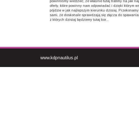
powinniśmy wiedzieć, że właśnie tutaj trafimy na jak na
oferty, które powinny nam odpowiadać i dzięki którym w
pójdzie w jak najlepszym kierunku dzisiaj. Przekonamy
sami, że doskonale sprawdzają się złącza do spawania 
z których dzisiaj będziemy tutaj kor...
www.kdpnautilus.pl