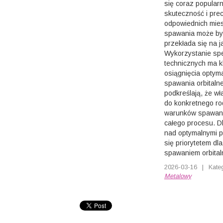
się coraz popular
skuteczność i pre
odpowiednich mie
spawania może być
przekłada się na j
Wykorzystanie spe
technicznych ma k
osiągnięcia optym
spawania orbitaln
podkreślają, że w
do konkretnego ro
warunków spawani
całego procesu. D
nad optymalnymi p
się priorytetem dla
spawaniem orbital
2026-03-16
|
Kate
Metalowy