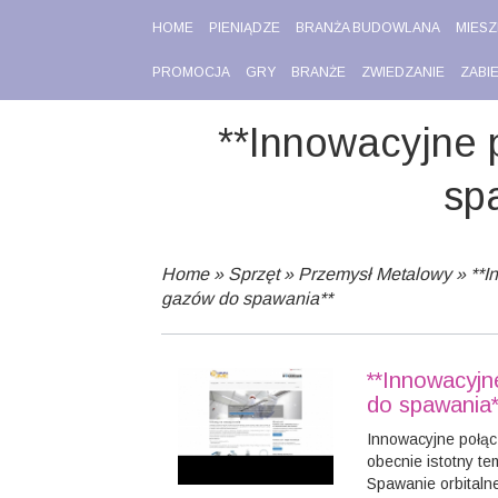
HOME
PIENIĄDZE
BRANŻA BUDOWLANA
MIESZ
PROMOCJA
GRY
BRANŻE
ZWIEDZANIE
ZABI
**Innowacyjne 
sp
Home
»
Sprzęt
»
Przemysł Metalowy
»
**I
gazów do spawania**
**Innowacyjn
do spawania*
Innowacyjne połą
obecnie istotny te
Spawanie orbitaln