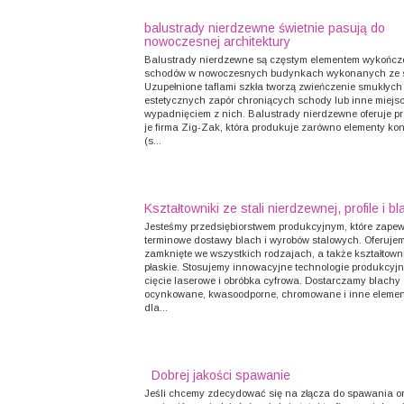
balustrady nierdzewne świetnie pasują do
nowoczesnej architektury
Balustrady nierdzewne są częstym elementem wykończ
schodów w nowoczesnych budynkach wykonanych ze szk
Uzupełnione taflami szkła tworzą zwieńczenie smukłych 
estetycznych zapór chroniących schody lub inne miejs
wypadnięciem z nich. Balustrady nierdzewne oferuje p
je firma Zig-Zak, która produkuje zarówno elementy ko
(s...
Kształtowniki ze stali nierdzewnej, profile i bl
Jesteśmy przedsiębiorstwem produkcyjnym, które zape
terminowe dostawy blach i wyrobów stalowych. Oferujemy
zamknięte we wszystkich rodzajach, a także kształtowni
płaskie. Stosujemy innowacyjne technologie produkcyjne
cięcie laserowe i obróbka cyfrowa. Dostarczamy blachy
ocynkowane, kwasoodporne, chromowane i inne element
dla...
Dobrej jakości spawanie
Jeśli chcemy zdecydować się na złącza do spawania orb