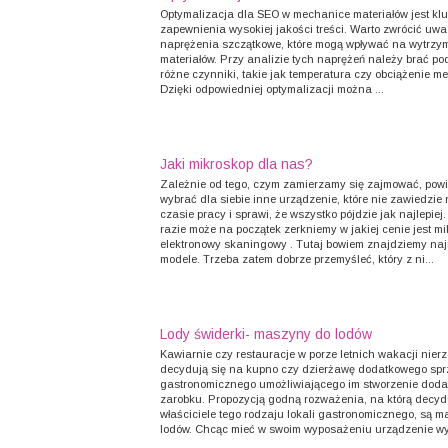
Optymalizacja dla SEO w mechanice materiałów jest kl
zapewnienia wysokiej jakości treści. Warto zwrócić uw
naprężenia szczątkowe, które mogą wpływać na wytrzy
materiałów. Przy analizie tych naprężeń należy brać p
różne czynniki, takie jak temperatura czy obciążenie m
Dzięki odpowiedniej optymalizacji można ...
Jaki mikroskop dla nas?
Zależnie od tego, czym zamierzamy się zajmować, pow
wybrać dla siebie inne urządzenie, które nie zawiedzie
czasie pracy i sprawi, że wszystko pójdzie jak najlepiej
razie może na początek zerkniemy w jakiej cenie jest m
elektronowy skaningowy . Tutaj bowiem znajdziemy naj
modele. Trzeba zatem dobrze przemyśleć, który z ni...
Lody świderki- maszyny do lodów
Kawiarnie czy restauracje w porze letnich wakacji nier
decydują się na kupno czy dzierżawę dodatkowego spr
gastronomicznego umożliwiającego im stworzenie dod
zarobku. Propozycją godną rozważenia, na którą decydu
właściciele tego rodzaju lokali gastronomicznego, są 
lodów. Chcąc mieć w swoim wyposażeniu urządzenie wy.