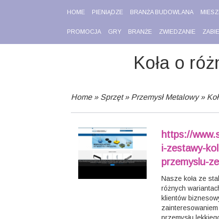
HOME
PIENIĄDZE
BRANŻA BUDOWLANA
MIESZ
PROMOCJA
GRY
BRANŻE
ZWIEDZANIE
ZABI
Koła o róż
Home
»
Sprzęt
»
Przemysł Metalowy
»
Koł
https://www.s
i-zestawy-ko
przemyslu-ze
Nasze koła ze sta
różnych wariantac
klientów biznesow
zainteresowaniem 
przemysłu lekkiego