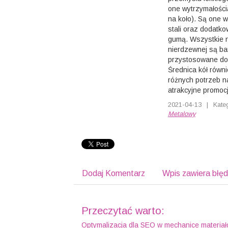
one wytrzymałości
na koło). Są one 
stali oraz dodatko
gumą. Wszystkie n
nierdzewnej są ba
przystosowane do 
Średnica kół równ
różnych potrzeb n
atrakcyjne promocj
2021-04-13
|
Kate
Metalowy
Dodaj Komentarz
Wpis zawiera błę
Przeczytać warto:
Optymalizacja dla SEO w mechanice materia