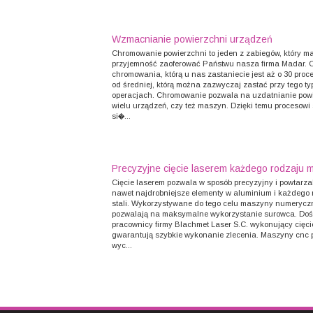
Wzmacnianie powierzchni urządzeń
Chromowanie powierzchni to jeden z zabiegów, który m
przyjemność zaoferować Państwu nasza firma Madar. 
chromowania, którą u nas zastaniecie jest aż o 30 proc
od średniej, którą można zazwyczaj zastać przy tego ty
operacjach. Chromowanie pozwala na uzdatnianie pow
wielu urządzeń, czy też maszyn. Dzięki temu procesowi 
si�...
Precyzyjne cięcie laserem każdego rodzaju m
Cięcie laserem pozwala w sposób precyzyjny i powtarz
nawet najdrobniejsze elementy w aluminium i każdego 
stali. Wykorzystywane do tego celu maszyny numerycz
pozwalają na maksymalne wykorzystanie surowca. Do
pracownicy firmy Blachmet Laser S.C. wykonujący cięci
gwarantują szybkie wykonanie zlecenia. Maszyny cnc 
wyc...