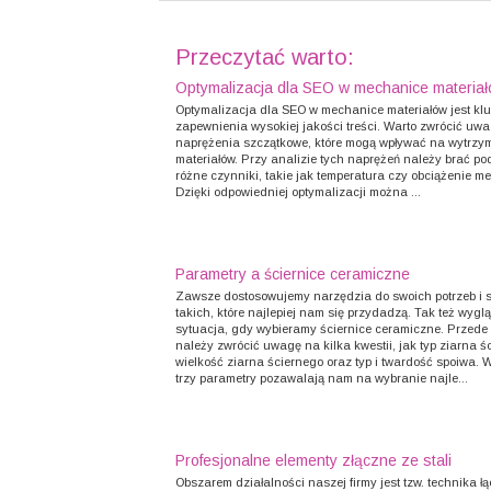
Przeczytać warto:
Optymalizacja dla SEO w mechanice materia
Optymalizacja dla SEO w mechanice materiałów jest kl
zapewnienia wysokiej jakości treści. Warto zwrócić uw
naprężenia szczątkowe, które mogą wpływać na wytrzy
materiałów. Przy analizie tych naprężeń należy brać p
różne czynniki, takie jak temperatura czy obciążenie m
Dzięki odpowiedniej optymalizacji można ...
Parametry a ściernice ceramiczne
Zawsze dostosowujemy narzędzia do swoich potrzeb i
takich, które najlepiej nam się przydadzą. Tak też wygl
sytuacja, gdy wybieramy ściernice ceramiczne. Przede
należy zwrócić uwagę na kilka kwestii, jak typ ziarna ś
wielkość ziarna ściernego oraz typ i twardość spoiwa. W
trzy parametry pozawalają nam na wybranie najle...
Profesjonalne elementy złączne ze stali
Obszarem działalności naszej firmy jest tzw. technika łąc