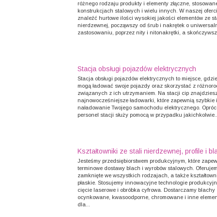
różnego rodzaju produkty i elementy złączne, stosowan
konstrukcjach stalowych i wielu innych. W naszej ofer
znaleźć hurtowe ilości wysokiej jakości elementów ze st
nierdzewnej, począwszy od śrub i nakrętek o uniwersa
zastosowaniu, poprzez nity i nitonakrętki, a skończywszy
Stacja obsługi pojazdów elektrycznych
Stacja obsługi pojazdów elektrycznych to miejsce, gdzi
mogą ładować swoje pojazdy oraz skorzystać z różnor
związanych z ich utrzymaniem. Na stacji cip znajdzies
najnowocześniejsze ładowarki, które zapewnią szybkie 
naładowanie Twojego samochodu elektrycznego. Oprócz
personel stacji służy pomocą w przypadku jakichkolwie..
Kształtowniki ze stali nierdzewnej, profile i bl
Jesteśmy przedsiębiorstwem produkcyjnym, które zape
terminowe dostawy blach i wyrobów stalowych. Oferujemy
zamknięte we wszystkich rodzajach, a także kształtowni
płaskie. Stosujemy innowacyjne technologie produkcyjne
cięcie laserowe i obróbka cyfrowa. Dostarczamy blachy
ocynkowane, kwasoodporne, chromowane i inne element
dla...