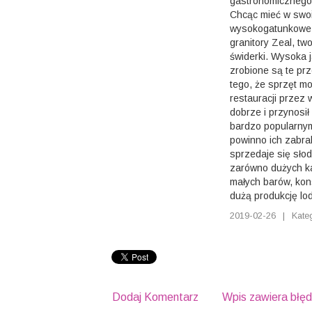
gastronomicznego
Chcąc mieć w swo
wysokogatunkowe,
granitory Zeal, tw
świderki. Wysoka j
zrobione są te prz
tego, że sprzęt m
restauracji przez w
dobrze i przynosił
bardzo popularnym
powinno ich zabra
sprzedaje się słod
zarówno dużych ka
małych barów, kon
dużą produkcję lo
2019-02-26
|
Kate
Dodaj Komentarz
Wpis zawiera błę