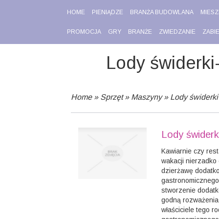
HOME
PIENIĄDZE
BRANŻA BUDOWLANA
MIESZ
PROMOCJA
GRY
BRANŻE
ZWIEDZANIE
ZABI
Lody świderki
Home
»
Sprzęt
»
Maszyny
»
Lody świderk
Lody świderk
Kawiarnie czy rest
wakacji nierzadko
dzierżawę dodatk
gastronomicznego
stworzenie dodat
godną rozważenia,
właściciele tego ro