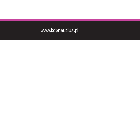
www.kdpnautilus.pl