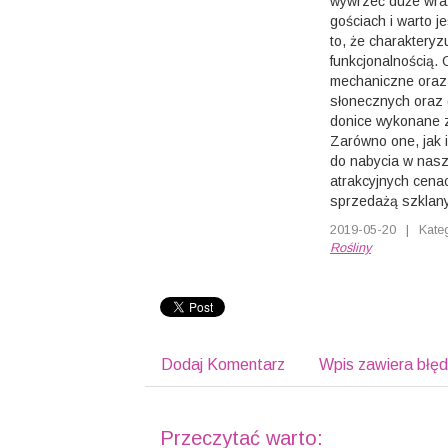
wywrzeć duże wra
gościach i warto j
to, że charaktery
funkcjonalnością.
mechaniczne oraz 
słonecznych oraz 
donice wykonane 
Zarówno one, jak i
do nabycia w nasz
atrakcyjnych cena
sprzedażą szklany
2019-05-20
|
Kate
Rośliny
Dodaj Komentarz
Wpis zawiera błę
Przeczytać warto: