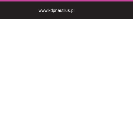
www.kdpnautilus.pl