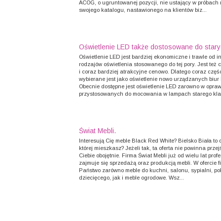
ACOG, o ugruntowanej pozycji, nie ustający w próbach 
swojego katalogu, nastawionego na klientów biz...
Oświetlenie LED także dostosowane do stary
Oświetlenie LED jest bardziej ekonomiczne i trawle od 
rodzajów oświetlenia stosowanego do tej pory. Jest też 
i coraz bardziej atrakcyjne cenowo. Dlatego coraz częśc
wybierane jest jako oświetlenie nowo urządzanych biur
Obecnie dostępne jest oświetlenie LED zarowno w opra
przystosowanych do mocowania w lampach starego kla
Świat Mebli.
Interesują Cię meble Black Red White? Bielsko Biała to 
której mieszkasz? Jeżeli tak, ta oferta nie powinna prze
Ciebie obojętnie. Firma Świat Mebli już od wielu lat prof
zajmuje się sprzedażą oraz produkcją mebli. W ofercie 
Państwo zarówno meble do kuchni, salonu, sypialni, po
dziecięcego, jak i meble ogrodowe. Wsz...