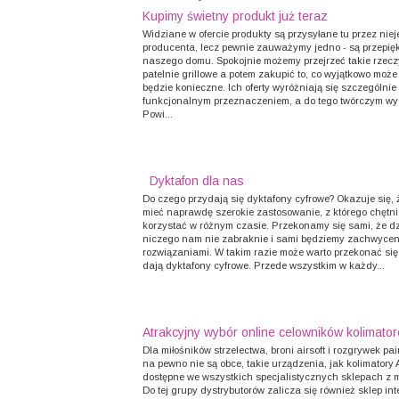
Kupimy świetny produkt już teraz
Widziane w ofercie produkty są przysyłane tu przez nie
producenta, lecz pewnie zauważymy jedno - są przepięk
naszego domu. Spokojnie możemy przejrzeć takie rzecz
patelnie grillowe a potem zakupić to, co wyjątkowo moż
będzie konieczne. Ich oferty wyróżniają się szczególnie
funkcjonalnym przeznaczeniem, a do tego twórczym w
Powi...
Dyktafon dla nas
Do czego przydają się dyktafony cyfrowe? Okazuje się,
mieć naprawdę szerokie zastosowanie, z którego chętn
korzystać w różnym czasie. Przekonamy się sami, że dz
niczego nam nie zabraknie i sami będziemy zachwycen
rozwiązaniami. W takim razie może warto przekonać się,
dają dyktafony cyfrowe. Przede wszystkim w każdy...
Atrakcyjny wybór online celowników kolimato
Dla miłośników strzelectwa, broni airsoft i rozgrywek pa
na pewno nie są obce, takie urządzenia, jak kolimatory
dostępne we wszystkich specjalistycznych sklepach z mi
Do tej grupy dystrybutorów zalicza się również sklep in