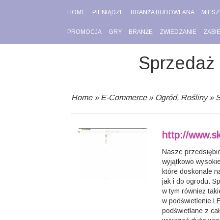
HOME
PIENIĄDZE
BRANŻA BUDOWLANA
MIESZ
PROMOCJA
GRY
BRANŻE
ZWIEDZANIE
ZABI
Sprzedaż 
Home
»
E-Commerce
»
Ogród, Rośliny
»
S
http://www.s
Nasze przedsiębio
wyjątkowo wysokiej
które doskonale n
jak i do ogrodu. S
w tym również tak
w podświetlenie L
podświetlane z ca