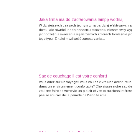
Jaka firma ma do zaoferowania lampę wodną
W dzisiejszych czasach jednym z najbardziej efektywnych art
domu, ale również nada naszemu otoczeniu niesamowity wy
jednocześnie świecenie się w różnych kolorach to właśnie jedn
tego typu. Z kolei możliwość zaopatrzenia...
Sac de couchage il est votre confort!
Vous allez sur un voyage? Vous voulez vivre une aventure i
dans un environnement confortable? Choisissez notre sac d
voulons faire de votre vie un plaisir et vos excursions intére
pas se soucier de la période de l"année et la ...