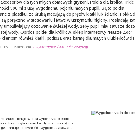
akcesoriów dla tych miłych domowych gryzoni. Poidła dla królika Trixie
ości 500 ml służą wygodnemu pojeniu małych pupili. Są to poidła
ne z plastiku, ze śrubą mocującą do prętów klatki lub ścianie. Poidła d
a są poręczne w stosowaniu i łatwe w utrzymaniu higieny. Posiadają z
y umożliwiający dozowanie świeżej wody, żeby pupil miał zawsze dost
stej wody. Oprócz poideł dla królików, sklep internetowy "Nasze Zoo"
e klientom również klatki, podłoża oraz karmę dla małych ulubieńców dzi
1-16
|
Kategoria:
E-Commerce / Art. Dla Zwierząt
. Sklep oferuje szeroki wybór krzeseł, które
e i kolory, dzięki czemu każdy znajdzie coś dla
o gwarantuje ich trwałość i wygodę użytkowania.