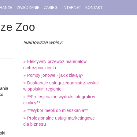
RANŻE
ZWIEDZANIE
ZABIEGI
INTERNET
KONTAKT
sze Zoo
Najnowsze wpisy:
Efektywny przewóz materiałów
niebezpiecznych
Pompy jonowe - jak działają?
Doskonałe usługi zegarmistrzowskie
ania
w opolskim regionie
ko
**Profesjonalne wydruki fotografii w
okolicy**
**Wybór mebli do mieszkania**
Profesjonalne usługi marketingowe
dla biznesu
oki