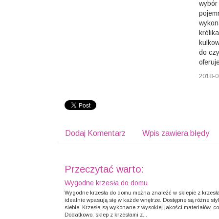
wybór 
pojemn
wykona
królik
kulkow
do czy
oferuj
2018-0
Dodaj Komentarz
Wpis zawiera błędy
Przeczytać warto:
Wygodne krzesła do domu
Wygodne krzesła do domu można znaleźć w sklepie z krzesłami
idealnie wpasują się w każde wnętrze. Dostępne są różne styl
siebie. Krzesła są wykonane z wysokiej jakości materiałów, c
Dodatkowo, sklep z krzesłami z...