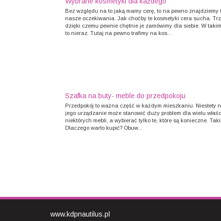
Wybrane kosmetyki dla każdego
Bez względu na to jaką mamy cerę, to na pewno znajdziemy tu
nasze oczekiwania. Jak choćby te kosmetyki cera sucha. Trz
dzięki czemu pewnie chętnie je zamówimy dla siebie. W takim 
to nieraz. Tutaj na pewno trafimy na kos...
Szafka na buty- meble do przedpokoju
Przedpokój to ważna część w każdym mieszkaniu. Niestety n
jego urządzanie może stanowić duży problem dla wielu właśc
niektórych mebli, a wybierać tylko te, które są konieczne. Ta
Dlaczego warto kupić? Obuw...
www.kdpnautilus.pl