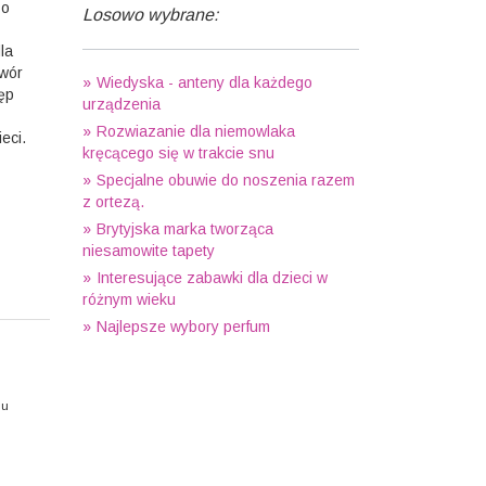
 o
Losowo wybrane:
la
awór
Wiedyska - anteny dla każdego
ęp
urządzenia
Rozwiazanie dla niemowlaka
eci.
kręcącego się w trakcie snu
Specjalne obuwie do noszenia razem
z ortezą.
Brytyjska marka tworząca
niesamowite tapety
Interesujące zabawki dla dzieci w
różnym wieku
Najlepsze wybory perfum