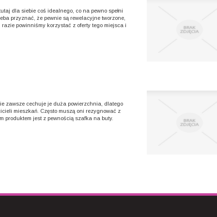
taj dla siebie coś idealnego, co na pewno spełni
eba przyznać, że pewnie są rewelacyjne tworzone,
razie powinniśmy korzystać z oferty tego miejsca i
ie zawsze cechuje je duża powierzchnia, dlatego
icieli mieszkań. Często muszą oni rezygnować z
kim produktem jest z pewnością szafka na buty.