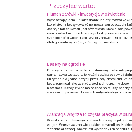
Przeczytać warto:
Plumen żarówki - inwestycja w oświetlenie
Wyposażając dom lub mieszkanie, należy rozważyć wiel
które istotnie będą wpływać na nasze samopoczucie ka
Jedną z takich kwestii jest oświetlenie, które z całą pewn
nam niezbędne do codziennego funkcjonowania, a w
szczególności wieczorami. Wybór żarówek jest bardzo is
dlatego warto wybrać te, które są niezawodne i ...
Baseny na ogrodzie
Baseny ogrodowe ze stelażem stanowią doskonałą prop
sama nazwa wskazuje, to właśnie stelaż odpowiedzialny
utrzymanie w jednej pozycji przez cały okres letni. W te
będziecie mogli skorzystać z wodnych uciech w dowol
momencie. Każdy z Was ma szanse na to, aby baseny 
stelażem dopasować do swoich indywidualnych potrzeb
Aranżacja wnętrza to częsta praktyka w biur
W wielu biurach firmowych prowadzone są co jakiś cza
wnętrz. Warszawa zna wiele takich przypadków. Nieki
zlecenia aranżacji wnętrz jest wykonany remont biura