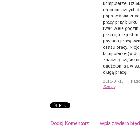
komputerze. Dzięk
ergonomicznych d
poprawia się znacz
pracy przy biurku,
rwać wiele godzin,
przeciętnie jest t
posiada pracę wy
czasu pracy. Niej
komputerze (w dom
znaczną część no
gadżetom są w sta
długą pracę.
2016-04-15
|
Kate
Sklepy
Dodaj Komentarz
Wpis zawiera błę