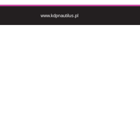
www.kdpnautilus.pl