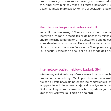
prace aranżacyjne wynikają ze zmiany wizerunku i iden
wizualnej firmy, niekiedy także jej firmowej kolorystyki. J
dotychczasowe biuro było wykonane w poprzedniej kolor.
Sac de couchage il est votre confort!
Vous allez sur un voyage? Vous voulez vivre une avent
incroyable, et dans le même temps de passer du temps
environnement confortable? Choisissez notre sac de c
Nous développons pour vous. Nous voulons faire de vot
plaisir et vos excursions intéressantes. Vous pouvez v
toute sécurité et ne pas se soucier de la période de l"anné
Internetowy outlet meblowy Ludwik Styl
Internetowy outlet meblowy oferuje swoim klientom meb
producenta - Ludwik Styl. Meble produkowane są w krótk
niejednokrotnie powstają na specjalne zamówienie klien
mogą wybierać kolorystykę i mają realny wpływ na ich w
Outlet meblowy oferuje zarówno meble do jadalni (krzesła
kredensy i witryny), jak i meble do salon�...