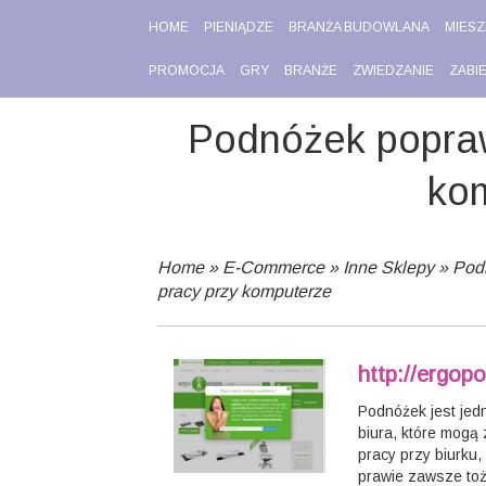
HOME
PIENIĄDZE
BRANŻA BUDOWLANA
MIESZ
PROMOCJA
GRY
BRANŻE
ZWIEDZANIE
ZABI
Podnóżek popraw
ko
Home
»
E-Commerce
»
Inne Sklepy
»
Pod
pracy przy komputerze
http://ergop
Podnóżek jest jed
biura, które mogą
pracy przy biurku,
prawie zawsze to