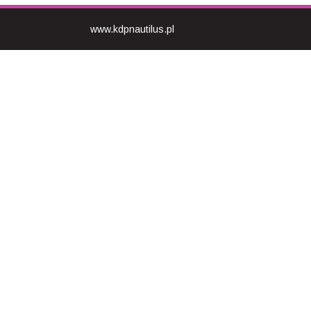
www.kdpnautilus.pl