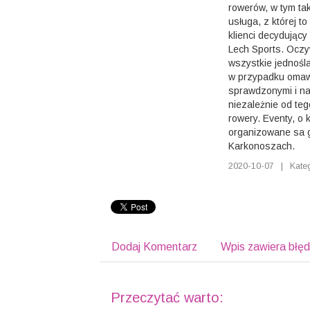
rowerów, w tym tak
usługa, z której t
klienci decydujący 
Lech Sports. Oczy
wszystkie jednośl
w przypadku omawi
sprawdzonymi i n
niezależnie od teg
rowery. Eventy, o
organizowane sa g
Karkonoszach.
2020-10-07
|
Kate
Dodaj Komentarz
Wpis zawiera błę
Przeczytać warto: