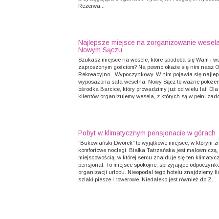
Rezerwa...
Najlepsze miejsce na zorganizowanie wesel
Nowym Sączu
Szukasz miejsce na wesele, które spodoba się Wam i w
zaproszonym gościom? Na pewno okaże się nim nasz 
Rekreacyjno - Wypoczynkowy. W nim pojawia się najlep
wyposażona sala weselna. Nowy Sącz to ważne położe
ośrodka Barcice, który prowadzimy już od wielu lat. Dl
klientów organizujemy wesela, z których są w pełni zado
Pobyt w klimatycznym pensjonacie w górach
"Bukowiański Dworek" to wyjątkowe miejsce, w którym 
komfortowe noclegi. Białka Tatrzańska jest malowniczą,
miejscowością, w której sercu znajduje się ten klimatyc
pensjonat. To miejsce spokojne, sprzyjające odpoczynko
organizacji urlopu. Nieopodal tego hotelu znajdziemy l
szlaki piesze i rowerowe. Niedaleko jest również do Z...