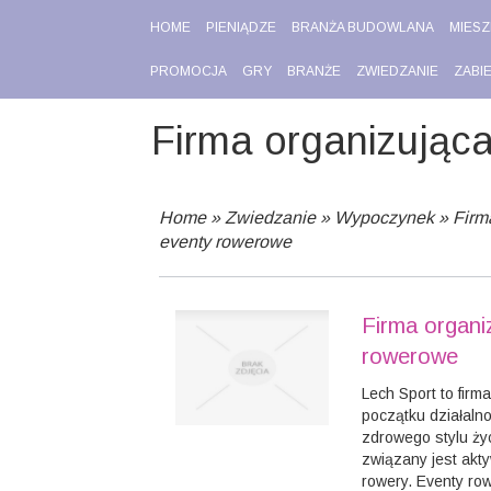
HOME
PIENIĄDZE
BRANŻA BUDOWLANA
MIESZ
PROMOCJA
GRY
BRANŻE
ZWIEDZANIE
ZABI
Firma organizując
Home
»
Zwiedzanie
»
Wypoczynek
»
Firm
eventy rowerowe
Firma organi
rowerowe
Lech Sport to firm
początku działaln
zdrowego stylu życ
związany jest akt
rowery. Eventy ro