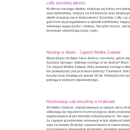
Lofty wysokiej jakości
W ofercie naszego obiektu znajdują się klasyczne pokoj
sala bankietowa, miejsce na konferencje oraz atrakcyjne
obiekt znajduje się w miejscowości Żyrardów. Lofty czy 
gościnne są przygotowane w sposób komfortowy, dając
solidnego wypoczynku i relaksu. Nie tylko turyści, ale t
biznesowi odwiedzają coraz częśc...
Noclegi w Iławie - Zajazd Wielka Żuława
Wyjeżdżasz do Iławy lub w okolice i nie wiesz, gdzie si
Szukasz taniego i dobrego noclegu w tej okolicy? Może 
Cie zajazd Wielka Żuława, który prowadzi noclegi w Iła
ten prowadzony jest prze biuro podróży Traveland, któr
turystycznej działają już ponad 20 lat. Doświadczeni p
pomogą w wyborze odpowiedniego...
Rezerwacja sali weselnej w Krakowie
W Hotelu Centrum, zlokalizowanym w samym sercu Kra
odbywają się regularnie liczne przyjęcia okolicznościow
organizowane przez klientów indywidualnych. Nic więc
że częstym przedmiotem rezerwacji w tym obiekcie hotel
sala na wesele (Kraków) zaaranżowana w nowoczesnym
przyciągająca eleganckim wystrojem i bogatym wyposa