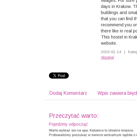
villages. For sure
days in Krakow. T
buildings and smal
that you can find 
recommend you one 
there like in real 
This hostel in Kra
website.
2016-01-14
|
Kate
Noclegi
Dodaj Komentarz
Wpis zawiera błę
Przeczytać warto:
Pojedźmy odpocząć
Warto wybrać sie na spa, Katowice to idealne miejsce.
Próbowaliśmy poszukać w świecie wirtualnym sądów o