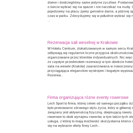
domie i dostrzegliśmy same jedynie życzliwe. Postano
o świcie wybrać się na spacer i nie narzekać na nudę.
pojedziemy na placu zjemy genialne danie, a później 
czas w parku. Zdecydujemy się w południe wybrać się n
...
Rezerwacja sali weselnej w Krakowie
W Hotelu Centrum, zlokalizowanym w samym sercu Kra
odbywają się regularnie liczne przyjęcia okolicznościow
organizowane przez klientów indywidualnych. Nic więc
że częstym przedmiotem rezerwacji w tym obiekcie hotel
sala na wesele (Kraków) zaaranżowana w nowoczesnym
przyciągająca eleganckim wystrojem i bogatym wyposa
Rezerwa...
Firma organizująca różne eventy rowerowe
Lech Sport to firma, której celem od samego początku dz
było promowanie zdrowego stylu życia, który w głównej 
związany jest aktywnością fizyczną, obejmującą rowery.
rowerowe to obok wynajmu rowerów, w tym także tych el
usługa, z której to mają możliwość skorzystania klienci
się na wybranie oferty firmy Lech...