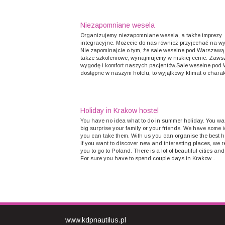
Niezapomniane wesela
Organizujemy niezapomniane wesela, a także imprezy
integracyjne. Możecie do nas również przyjechać na w
Nie zapominajcie o tym, że sale weselne pod Warszawą 
także szkoleniowe, wynajmujemy w niskiej cenie. Zaw
wygodę i komfort naszych pacjentów.Sale weselne pod
dostępne w naszym hotelu, to wyjątkowy klimat o charakt
Holiday in Krakow hostel
You have no idea what to do in summer holiday. You wa
big surprise your family or your friends. We have some
you can take them. With us you can organise the best h
If you want to discover new and interesting places, we
you to go to Poland. There is a lot of beautiful cities and
For sure you have to spend couple days in Krakow...
www.kdpnautilus.pl