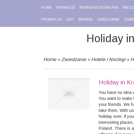
HOME
PIENIĄDZE
BRANŻA BUDOWLANA
MIESZ
PROMOCJA
GRY
BRANŻE
ZWIEDZANIE
ZABI
Holiday i
Home
»
Zwiedzanie
»
Hotele i Noclegi
»
H
Holiday in K
You have no idea 
You want to make b
your friends. We 
take them. With us
holiday ever. If y
interesting place
Poland. There is a 