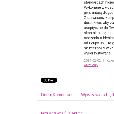
standardach higie
Wykonane z wysoki
gwarantują długotr
Zapewniamy kompl
doradztwo, aby za
aseptyczne do Two
skontaktuj się z na
marzenia o idealn
od Grupy JMC to g
skuteczności w ka
wykorzystywane.
2024-02-02
|
Kate
Metalowy
Dodaj Komentarz
Wpis zawiera błę
Przeczytać warto: