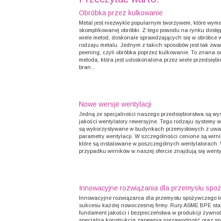
Obróbka przez kulkowanie
Metal jest niezwykle popularnym tworzywem, które wym
skomplikowanej obróbki. Z tego powodu na rynku dostę
wiele metod, doskonale sprawdzających się w obróbce 
rodzaju metalu. Jednym z takich sposobów jest tak zwa
peening, czyli obróbka poprzez kulkowanie. To znana 
metoda, która jest udoskonalona przez wiele przedsiębi
bran...
Nowe wersje wentylacji
Jedną ze specjalności naszego przedsiębiorstwa są wys
jakości wentylatory rewersyjne. Tego rodzaju systemy 
są wykorzystywane w budynkach przemysłowych z uwa
parametry wentylacji. W szczególności cenione są wirniki
które są instalowane w poszczególnych wentylatorach.
przypadku wirników w naszej ofercie znajdują się wentyl
Innowacyjne rozwiązania dla przemysłu spo
Innowacyjne rozwiązania dla przemysłu spożywczego t
sukcesu każdej nowoczesnej firmy. Rury ASME BPE st
fundament jakości i bezpieczeństwa w produkcji żywnoś
specjalna konstrukcja zapewnia niezawodność oraz sp