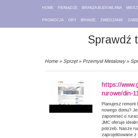
HOME
PIENIĄDZE
BRANŻA BUDOWLANA
MIESZ
PROMOCJA
GRY
BRANŻE
ZWIEDZANIE
ZABI
Sprawdź t
Home
»
Sprzęt
»
Przemysł Metalowy
»
Spr
https://www.
rurowe/din-1
Planujesz remont 
nowego domu? Jeśl
zapomnieć o rurac
JMC oferuje ideal
potrzeb. Nasze ru
zaprojektowane z