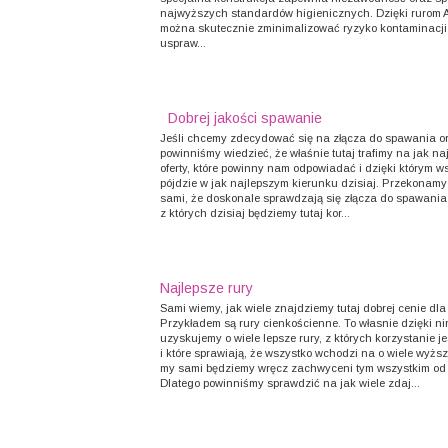
najwyższych standardów higienicznych. Dzięki rurom
można skutecznie zminimalizować ryzyko kontaminacji
uspraw...
Dobrej jakości spawanie
Jeśli chcemy zdecydować się na złącza do spawania orb
powinniśmy wiedzieć, że właśnie tutaj trafimy na jak na
oferty, które powinny nam odpowiadać i dzięki którym w
pójdzie w jak najlepszym kierunku dzisiaj. Przekonamy
sami, że doskonale sprawdzają się złącza do spawania 
z których dzisiaj będziemy tutaj kor...
Najlepsze rury
Sami wiemy, jak wiele znajdziemy tutaj dobrej cenie dla 
Przykładem są rury cienkościenne. To własnie dzięki n
uzyskujemy o wiele lepsze rury, z których korzystanie j
i które sprawiają, że wszystko wchodzi na o wiele wyżs
my sami będziemy wręcz zachwyceni tym wszystkim od 
Dlatego powinniśmy sprawdzić na jak wiele zdaj...