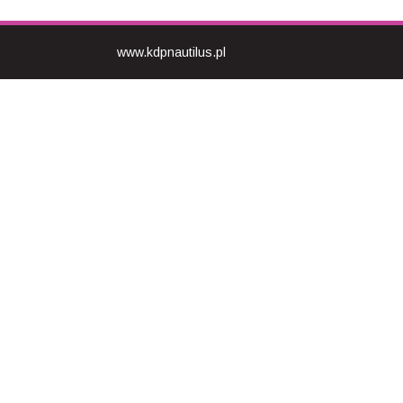
www.kdpnautilus.pl