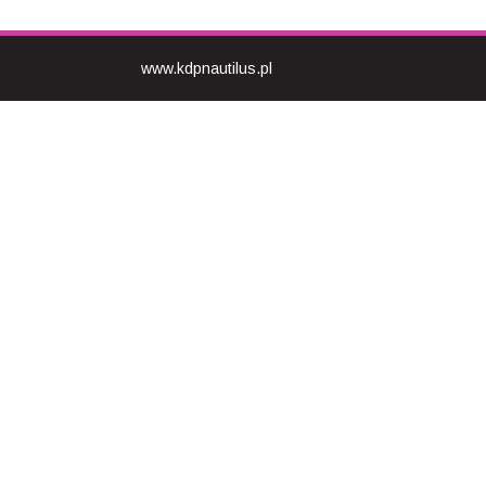
www.kdpnautilus.pl