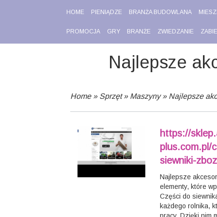
HOME
PIENIĄDZE
BRANŻA BUDOWLANA
MIESZ
PROMOCJA
GRY
BRANŻE
ZWIEDZANIE
ZABI
Najlepsze akc
Home
»
Sprzęt
»
Maszyny
»
Najlepsze akc
https://sklep
plus.com.pl/
siewniki-zbo
Najlepsze akcesor
elementy, które w
Części do siewnik
każdego rolnika, k
pracy. Dzięki nim 