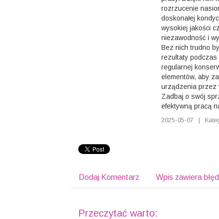
rozrzucenie nasio
doskonałej kondyc
wysokiej jakości c
niezawodność i wy
Bez nich trudno b
rezultaty podczas
regularnej konser
elementów, aby z
urządzenia przez
Zadbaj o swój spr
efektywną pracą n
2025-05-07
|
Kate
Dodaj Komentarz
Wpis zawiera błę
Przeczytać warto: