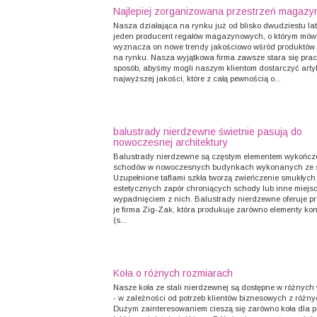
Najlepiej zorganizowana przestrzeń magaz
Nasza działająca na rynku już od blisko dwudziestu lat 
jeden producent regałów magazynowych, o którym mówi 
wyznacza on nowe trendy jakościowo wśród produktów
na rynku. Nasza wyjątkowa firma zawsze stara się pra
sposób, abyśmy mogli naszym klientom dostarczyć arty
najwyższej jakości, które z całą pewnością o...
balustrady nierdzewne świetnie pasują do
nowoczesnej architektury
Balustrady nierdzewne są częstym elementem wykończ
schodów w nowoczesnych budynkach wykonanych ze szk
Uzupełnione taflami szkła tworzą zwieńczenie smukłych 
estetycznych zapór chroniących schody lub inne miejs
wypadnięciem z nich. Balustrady nierdzewne oferuje p
je firma Zig-Zak, która produkuje zarówno elementy ko
(s...
Koła o różnych rozmiarach
Nasze koła ze stali nierdzewnej są dostępne w różnych
- w zależności od potrzeb klientów biznesowych z różny
Dużym zainteresowaniem cieszą się zarówno koła dla 