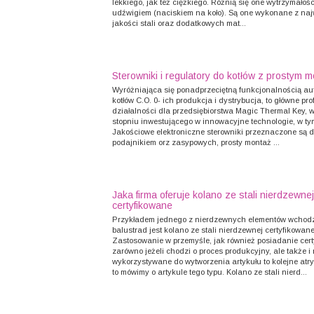
lekkiego, jak też ciężkiego. Różnią się one wytrzymałośc
udźwigiem (naciskiem na koło). Są one wykonane z na
jakości stali oraz dodatkowych mat...
Sterowniki i regulatory do kotłów z prostym 
Wyróżniająca się ponadprzeciętną funkcjonalnością a
kotłów C.O. 0- ich produkcja i dystrybucja, to główne prof
działalności dla przedsiębiorstwa Magic Thermal Key,
stopniu inwestującego w innowacyjne technologie, w ty
Jakościowe elektroniczne sterowniki przeznaczone są d
podajnikiem orz zasypowych, prosty montaż ...
Jaka firma oferuje kolano ze stali nierdzewnej
certyfikowane
Przykładem jednego z nierdzewnych elementów wchodz
balustrad jest kolano ze stali nierdzewnej certyfikowane
Zastosowanie w przemyśle, jak również posiadanie cert
zarówno jeżeli chodzi o proces produkcyjny, ale także i 
wykorzystywane do wytworzenia artykułu to kolejne atry
to mówimy o artykule tego typu. Kolano ze stali nierd...