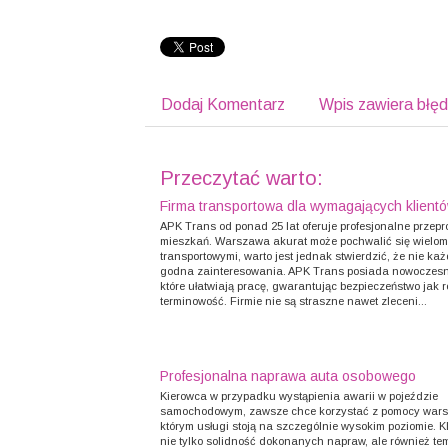
Dodaj Komentarz
Wpis zawiera błę
Przeczytać warto:
Firma transportowa dla wymagających klient
APK Trans od ponad 25 lat oferuje profesjonalne przep
mieszkań. Warszawa akurat może pochwalić się wielo
transportowymi, warto jest jednak stwierdzić, że nie każ
godna zainteresowania. APK Trans posiada nowoczesne
które ułatwiają pracę, gwarantując bezpieczeństwo jak 
terminowość. Firmie nie są straszne nawet zleceni...
Profesjonalna naprawa auta osobowego
Kierowca w przypadku wystąpienia awarii w pojeździe
samochodowym, zawsze chce korzystać z pomocy warsz
którym usługi stoją na szczególnie wysokim poziomie. K
nie tylko solidność dokonanych napraw, ale również te