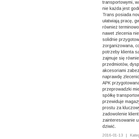
transportowymi, wa
nie każda jest go
Trans posiada now
ułatwiają pracę, 
również terminowo
nawet zlecenia ni
solidnie przygotow
zorganizowana, co
potrzeby klienta 
zajmuje się równi
przedmiotów, dys
akcesoriami zabez
naprawdę zlecenio
APK przygotowana 
przeprowadzki mi
spółkę transportow
przewiduje magaz
prostu za kluczowy
zadowolenie klient
zainteresowanie u
dziwić.
2016-01-13
|
Kate