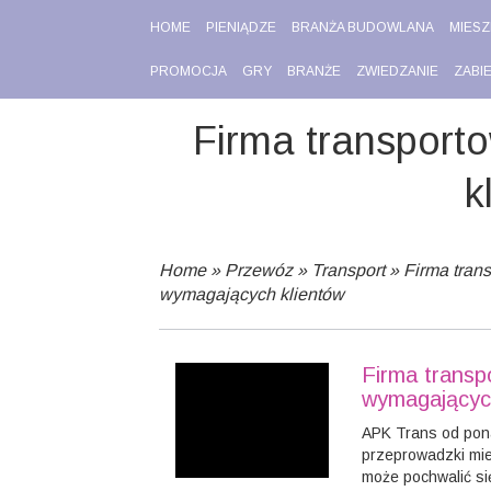
HOME
PIENIĄDZE
BRANŻA BUDOWLANA
MIESZ
PROMOCJA
GRY
BRANŻE
ZWIEDZANIE
ZABI
Firma transport
k
Home
»
Przewóz
»
Transport
»
Firma tran
wymagających klientów
Firma transp
wymagającyc
APK Trans od pona
przeprowadzki mi
może pochwalić si