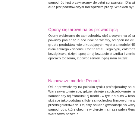
samochód jest przywracany do pełni sprawności. Dla wi
auto jest podstawowym narzędziem pracy. W takich sytu
Opony ciężarowe na oś prowadzącą
Opony wybierane do samochodów ciężarowych na oś p
powinny posiadać nieco inne parametry, od opon na dru
grupie produktów, wielu kupujących, wybiera modele H
niemieckiego koncernu Continental. Tego typu, całoroc
bezdętkowe, dzięki specjalnej kształcie bieżnika i zmni
oporach toczenia, z powodzeniem będą nam służyć...
Najnowsze modele Renault
Od lat prowadzimy na polskim rynku profesjonalny salo
Warszawa to miejsce, gdzie istnieje zapotrzebowanie 
samochody tej francuskiej marki - w tym na auta w leas
służące jako podstawa floty samochodów firmowych w w
przedsiębiorstwach. Dajemy solidne gwarancje na wszy
samochody, które obecnie w ofercie ma nasz salon Rena
Warszawa pozwala ...