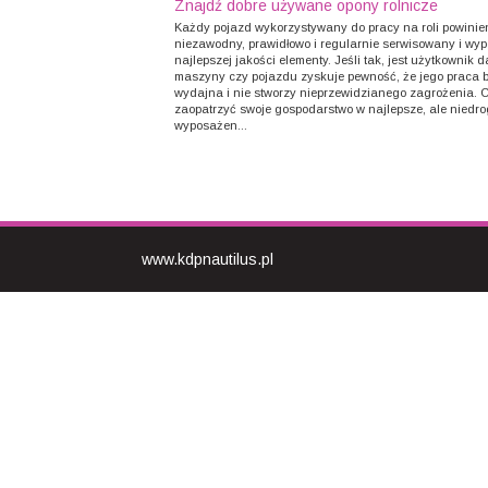
Znajdź dobre używane opony rolnicze
Każdy pojazd wykorzystywany do pracy na roli powinie
niezawodny, prawidłowo i regularnie serwisowany i wy
najlepszej jakości elementy. Jeśli tak, jest użytkownik d
maszyny czy pojazdu zyskuje pewność, że jego praca 
wydajna i nie stworzy nieprzewidzianego zagrożenia. 
zaopatrzyć swoje gospodarstwo w najlepsze, ale niedro
wyposażen...
www.kdpnautilus.pl