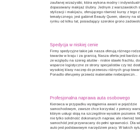
zaufanej wizażystki, która wykona modny i indywidual
dopasowany makijaż ślubny. Jednym z warszawskich 
stylizacji i makijażu, oferującego również kursy z tego 
tematycznego, jest gabinet Beauty Queen, obecny na s
rynku od kilku lat, posiadający szerokie grono zadowolo
Spedycja w niskiej cenie
Firmy spedycyjne takie jak nasza oferują różnego rodz
towarów w kraju i za granicą. Nasza oferta jest bardzo 
ze względu na szereg atutów - niskie stawki frachtu, d
wsparcie logistyczne ze strony specjalistów czy też dos
wysokiej klasy naczep do przewozu różnych grup towa
Ponadto oferujemy przewóz materiałów niebezpieczn...
Profesjonalna naprawa auta osobowego
Kierowca w przypadku wystąpienia awarii w pojeździe
samochodowym, zawsze chce korzystać z pomocy warsz
którym usługi stoją na szczególnie wysokim poziomie. K
nie tylko solidność dokonanych napraw, ale również te
samochód jest przywracany do pełni sprawności. Dla wi
auto jest podstawowym narzędziem pracy. W takich sytu