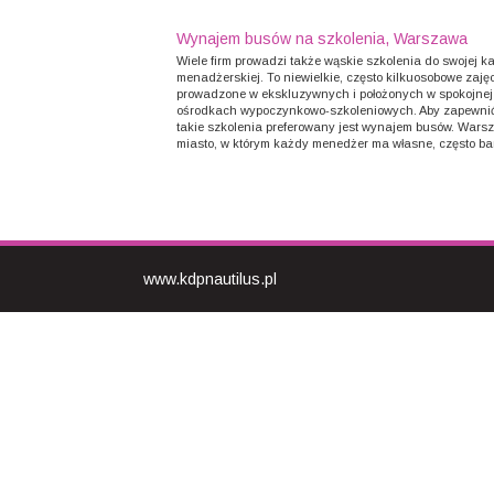
Wynajem busów na szkolenia, Warszawa
Wiele firm prowadzi także wąskie szkolenia do swojej k
menadżerskiej. To niewielkie, często kilkuosobowe zajęc
prowadzone w ekskluzywnych i położonych w spokojnej
ośrodkach wypoczynkowo-szkoleniowych. Aby zapewni
takie szkolenia preferowany jest wynajem busów. Wars
miasto, w którym każdy menedżer ma własne, często bar
www.kdpnautilus.pl