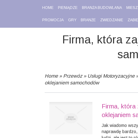
HOME
PIENIĄDZE
BRANŻA BUDOWLANA
MIESZ
PROMOCJA
GRY
BRANŻE
ZWIEDZANIE
ZABI
Firma, która z
sam
Home
»
Przewóz
»
Usługi Motoryzacyjne
oklejaniem samochodów
Firma, która 
oklejaniem 
Jak wiadomo wszyst
naprawdę bardzo, 
ludzi, ale jest to