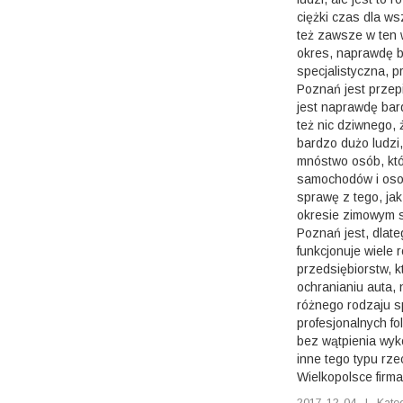
ciężki czas dla w
też zawsze w ten 
okres, naprawdę b
specjalistyczna, p
Poznań jest przep
jest naprawdę bard
też nic dziwnego,
bardzo dużo ludzi,
mnóstwo osób, kt
samochodów i osob
sprawę z tego, ja
okresie zimowym s
Poznań jest, dlate
funkcjonuje wiele 
przedsiębiorstw, k
ochranianiu auta,
różnego rodzaju s
profesjonalnych fol
bez wątpienia wyko
inne tego typu rze
Wielkopolsce firma
2017-12-04
|
Kate