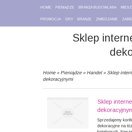
HOME
PIENIĄDZE
BRANŻA BUDOWLANA
MIESZ
PROMOCJA
GRY
BRANŻE
ZWIEDZANIE
ZABI
Sklep intern
deko
Home
»
Pieniądze
»
Handel
»
Sklep inter
dekoracyjnymi
Sklep intern
dekoracyjnym
Sprzedajemy konfe
dekoracyjne na łóż
hotelowych. Nasze 