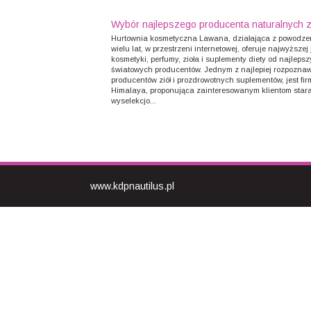
Wybór najlepszego producenta naturalnych z
Hurtownia kosmetyczna Lawana, działająca z powodze
wielu lat, w przestrzeni internetowej, oferuje najwyższej
kosmetyki, perfumy, zioła i suplementy diety od najleps
światowych producentów. Jednym z najlepiej rozpozna
producentów ziół i prozdrowotnych suplementów, jest fi
Himalaya, proponująca zainteresowanym klientom star
wyselekcjo...
www.kdpnautilus.pl