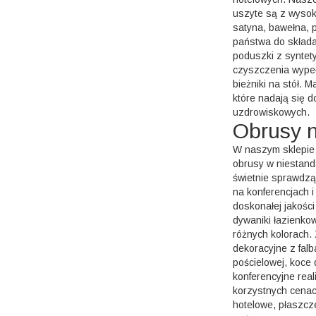
uszyte są z wysokie
satyna, bawełna, p
państwa do składa
poduszki z syntet
czyszczenia wypełn
bieżniki na stół. M
które nadają się d
uzdrowiskowych.
Obrusy n
W naszym sklepie
obrusy w niestand
świetnie sprawdzą
na konferencjach 
doskonałej jakości
dywaniki łazienko
różnych kolorach.
dekoracyjne z falb
pościelowej, koce 
konferencyjne real
korzystnych cenac
hotelowe, płaszcz