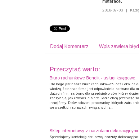
materace.
2018-07-03
|
Kate
Dodaj Komentarz
Wpis zawiera błę
Przeczytać warto:
Biuro rachunkowe Benefit - usługi księgowe.
Dla kogo jest nasze biuro rachunkowe? Łódź i okolice d
wiedzą, że nasza firma jest odpowiednia zarówno dla ma
dużych firm, zarówno dla przedsiębiorców, którzy dopie
zaczynają, jak również dla firm, które chcą przenieść sw
innej firmy. Doświadczeni pracownicy, których zatrud
we wszelkich sprawach związanych z...
Sklep internetowy z narzutami dekoracyjnymi
Sprzedajemy konfekcję obrusową, narzuty dekoracyjne 