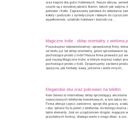
oraz kapcie dla gości hotelowych. Nasze obrusy, serwety
uszyte są z wysokiej jakości tkanin, takich jak satyna, 
poliester i frotte. Zapraszamy państwa do składania z
kołdry i poduszki z syntetycznym i łatwym do czyszczen
wypełnieniem, szlafroki hotelowe i bieżniki na ...
Magiczne Indie - sklep orientalny z wieloma 
Poszukujesz odpowiedzialnej i sprawdzonej firmy, któr
od wielu już lat sklep orientalny, gdzie sprzedawane są
pochodzące prosto z Indii? Nasza firma prowadzi już wie
pod nazwą Magiczne Indie, w którym możesz nabyć pro
pochodzące prosto z Indii. Dysponujemy zarówno produ
spożycia, jak herbaty, kawy, jedzenie i wiele innych,...
Eleganckie etui oraz pokrowiec na telefon
Kom-Serwis to internetowy sklep sprzedający akcesoria
nowoczesnych telefonów komórkowych, w tym także do 
Firma oferuje części zamienne, sprzęt dla graczy, a ta
i etui. Iphone 5s to jeden z telefonów, do którego można
takie elementy. Jest on urządzeniem drogim, mającym w
przydatnych funkcji, dlatego warto o niego dbać, a szc..