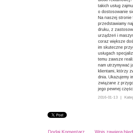
takich usług zajmu
o dostosowanie si
Na naszej stronie
przedstawiamy na
druku, z zastoso
urządzeń i maszyn
coraz większe doś
im skuteczne przy
usługach specjalizu
temu zawsze reali
nam utrzymywać ja
klientami, którzy 
dnia. Ukazujemy i
związane z przygo
jego pewnej części
2016-01-13
|
Kate
Dodaj Komentarz
Wpis zawiera błę