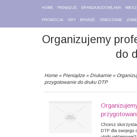
HOME
PIENIĄDZE
BRANŻA BUDOWLANA
MIESZ
PROMOCJA
GRY
BRANŻE
ZWIEDZANIE
ZABI
Organizujemy prof
do 
Home
»
Pieniądze
»
Drukarnie
»
Organizu
przygotowanie do druku DTP
Organizujemy
przygotowan
Chcesz skorzysta
DTP dla swojego c
ulotki reklamowej?