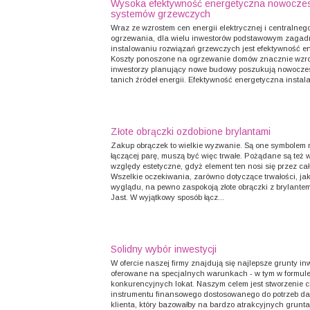
Wysoka efektywność energetyczna nowocze
systemów grzewczych
Wraz ze wzrostem cen energii elektrycznej i centralneg
ogrzewania, dla wielu inwestorów podstawowym zagad
instalowaniu rozwiązań grzewczych jest efektywność e
Koszty ponoszone na ogrzewanie domów znacznie wzros
inwestorzy planujący nowe budowy poszukują nowocze
tanich źródeł energii. Efektywność energetyczna instalac
Złote obrączki ozdobione brylantami
Zakup obrączek to wielkie wyzwanie. Są one symbolem m
łączącej parę, muszą być więc trwałe. Pożądane są też 
względy estetyczne, gdyż element ten nosi się przez cał
Wszelkie oczekiwania, zarówno dotyczące trwałości, jak
wyglądu, na pewno zaspokoją złote obrączki z brylante
Jast. W wyjątkowy sposób łącz...
Solidny wybór inwestycji
W ofercie naszej firmy znajdują się najlepsze grunty in
oferowane na specjalnych warunkach - w tym w formul
konkurencyjnych lokat. Naszym celem jest stworzenie 
instrumentu finansowego dostosowanego do potrzeb d
klienta, który bazowałby na bardzo atrakcyjnych grunt