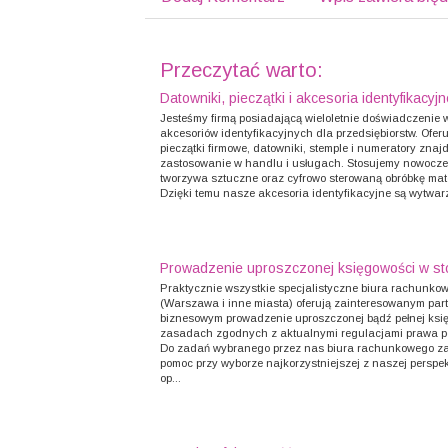
Przeczytać warto:
Datowniki, pieczątki i akcesoria identyfikacyjn
Jesteśmy firmą posiadającą wieloletnie doświadczenie 
akcesoriów identyfikacyjnych dla przedsiębiorstw. Ofer
pieczątki firmowe, datowniki, stemple i numeratory znaj
zastosowanie w handlu i usługach. Stosujemy nowocz
tworzywa sztuczne oraz cyfrowo sterowaną obróbkę mate
Dzięki temu nasze akcesoria identyfikacyjne są wytwarz
Prowadzenie uproszczonej księgowości w sto
Praktycznie wszystkie specjalistyczne biura rachunko
(Warszawa i inne miasta) oferują zainteresowanym par
biznesowym prowadzenie uproszczonej bądź pełnej ksi
zasadach zgodnych z aktualnymi regulacjami prawa 
Do zadań wybranego przez nas biura rachunkowego zal
pomoc przy wyborze najkorzystniejszej z naszej perspe
op...