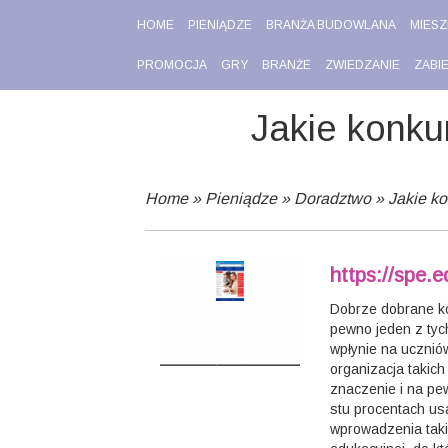
HOME
PIENIĄDZE
BRANŻA BUDOWLANA
MIESZ
PROMOCJA
GRY
BRANŻE
ZWIEDZANIE
ZABI
Jakie konku
Home
»
Pieniądze
»
Doradztwo
»
Jakie k
https://spe.e
Dobrze dobrane ko
pewno jeden z tyc
wpłynie na ucznió
organizacja takic
znaczenie i na pe
stu procentach us
wprowadzenia tak