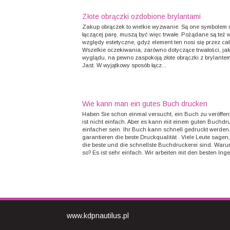
Złote obrączki ozdobione brylantami
Zakup obrączek to wielkie wyzwanie. Są one symbolem m
łączącej parę, muszą być więc trwałe. Pożądane są też 
względy estetyczne, gdyż element ten nosi się przez cał
Wszelkie oczekiwania, zarówno dotyczące trwałości, jak
wyglądu, na pewno zaspokoją złote obrączki z brylante
Jast. W wyjątkowy sposób łącz...
Wie kann man ein gutes Buch drucken
Haben Sie schon einmal versucht, ein Buch zu veröffen
ist nicht einfach. Aber es kann mit einem guten Buchdr
einfacher sein. Ihr Buch kann schnell gedruckt werden.
garantieren die beste Druckqualität . Viele Leute sagen
die beste und die schnellste Buchdruckerei sind. War
so? Es ist sehr einfach. Wir arbeiten mit den besten Inge
www.kdpnautilus.pl