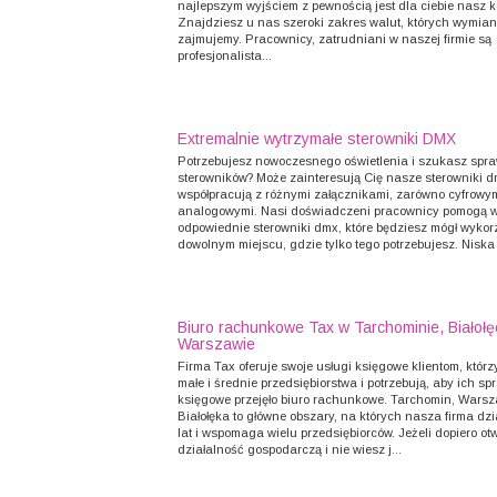
najlepszym wyjściem z pewnością jest dla ciebie nasz k
Znajdziesz u nas szeroki zakres walut, których wymian
zajmujemy. Pracownicy, zatrudniani w naszej firmie są
profesjonalista...
Extremalnie wytrzymałe sterowniki DMX
Potrzebujesz nowoczesnego oświetlenia i szukasz sp
sterowników? Może zainteresują Cię nasze sterowniki d
współpracują z różnymi załącznikami, zarówno cyfrowym
analogowymi. Nasi doświadczeni pracownicy pomogą 
odpowiednie sterowniki dmx, które będziesz mógł wykor
dowolnym miejscu, gdzie tylko tego potrzebujesz. Niska 
Biuro rachunkowe Tax w Tarchominie, Białołę
Warszawie
Firma Tax oferuje swoje usługi księgowe klientom, któr
małe i średnie przedsiębiorstwa i potrzebują, aby ich sp
księgowe przejęło biuro rachunkowe. Tarchomin, Wars
Białołęka to główne obszary, na których nasza firma dzi
lat i wspomaga wielu przedsiębiorców. Jeżeli dopiero ot
działalność gospodarczą i nie wiesz j...