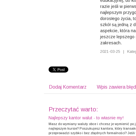
edukacyjnej, do kt
razie jeśli w pierw
najlepszym przygo
dorosłego życia, t
szkół są jedną z 
aspekcie, która n
jeszcze lepszego 
zakresach.
2021-03-25
|
Kate
Dodaj Komentarz
Wpis zawiera błę
Przeczytać warto:
Najlepszy kantor walut - to własnie my!
Masz do wymiany waluty obce i chcesz je wymienić po 
najlepszym kursie? Poszukujesz kantora, który transak
przeprowadzi szybko i bez zbędnych formalności? Jeśli 