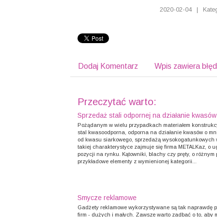
2020-02-04
|
Kate
Dodaj Komentarz
Wpis zawiera błę
Przeczytać warto:
Sprzedaż stali odpornej na działanie kwasów
Pożądanym w wielu przypadkach materiałem konstrukcy
stal kwasoodporna, odporna na działanie kwasów o mnie
od kwasu siarkowego, sprzedażą wysokogatunkowych 
takiej charakterystyce zajmuje się firma METALKaz, o 
pozycji na rynku. Kątowniki, blachy czy pręty, o różnym 
przykładowe elementy z wymienionej kategorii...
Smycze reklamowe
Gadżety reklamowe wykorzystywane są tak naprawdę p
firm - dużych i małych. Zawsze warto zadbać o to, aby 