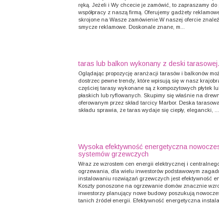
ręką. Jeżeli i Wy chcecie je zamówić, to zapraszamy do
współpracy z naszą firmą. Oferujemy gadżety reklamowe
skrojone na Wasze zamówienie.W naszej ofercie znale
smycze reklamowe. Doskonale znane, m...
taras lub balkon wykonany z deski tarasowej
Oglądając propozycję aranżacji tarasów i balkonów m
dostrzec pewne trendy, które wpisują się w nasz krajobr
częściej tarasy wykonane są z kompozytowych płytek l
płaskich lub ryflowanych. Skupimy się właśnie na drew
oferowanym przez skład tarcicy Marbor. Deska tarasowa
składu sprawia, że taras wydaje się ciepły, elegancki, ...
Wysoka efektywność energetyczna nowocze
systemów grzewczych
Wraz ze wzrostem cen energii elektrycznej i centralneg
ogrzewania, dla wielu inwestorów podstawowym zagad
instalowaniu rozwiązań grzewczych jest efektywność e
Koszty ponoszone na ogrzewanie domów znacznie wzros
inwestorzy planujący nowe budowy poszukują nowocze
tanich źródeł energii. Efektywność energetyczna instalac