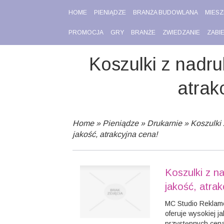
HOME
PIENIĄDZE
BRANŻA BUDOWLANA
MIESZ
PROMOCJA
GRY
BRANŻE
ZWIEDZANIE
ZABI
Koszulki z nadru
atrak
Home
»
Pieniądze
»
Drukarnie
»
Koszulki
jakość, atrakcyjna cena!
Koszulki z n
jakość, atrak
MC Studio Reklamow
oferuje wysokiej j
przystępnych cena