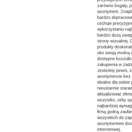
zarówno bogaty, ja
asortyment. Znajd
bardzo dopracowa
cechuje precyzyjn
wykorzystaniu naj
bardzo dużą uwagą
strony wizualnej.
produkty doskonal
oko swoją modną 
dostępne koszulki
zakupienia w zadz
Jesteśmy pewni, 
asortymencie bez
idealne dla siebi
nieustannie staram
aktualizować ofer
wszystko, żeby s
najbardziej wymag
firmą godną zaufa
wszystkich do zap
asortymentem dos
internetowej.