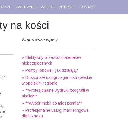
RANŻE
ZWIEDZANIE
ZABIEGI
INTERNET
KONTAKT
ty na kości
Najnowsze wpisy:
Efektywny przewóz materiałów
niebezpiecznych
Pompy jonowe - jak działają?
nam
Doskonałe usługi zegarmistrzowskie
w opolskim regionie
**Profesjonalne wydruki fotografii w
ć
okolicy**
**Wybór mebli do mieszkania**
ą.
Profesjonalne usługi marketingowe
y w
dla biznesu
ym