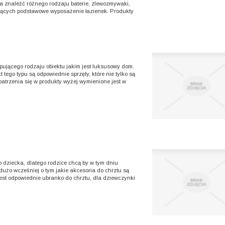
a znaleźć różnego rodzaju baterie, zlewozmywaki,
iących podstawowe wyposażenie łazienek. Produkty
ującego rodzaju obiektu jakim jest luksusowy dom.
tego typu są odpowiednie sprzęty, które nie tylko są
patrzenia się w produkty wyżej wymienione jest w
o dziecka, dlatego rodzice chcą by w tym dniu
dużo wcześniej o tym jakie akcesoria do chrztu są
est odpowiednie ubranko do chrztu, dla dziewczynki