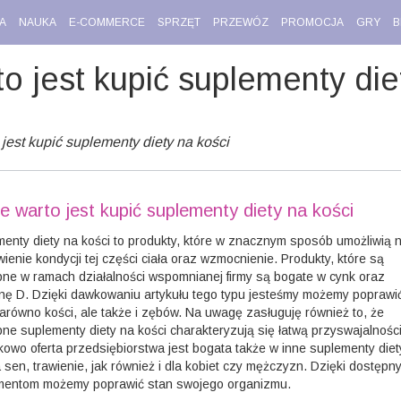
A
NAUKA
E-COMMERCE
SPRZĘT
PRZEWÓZ
PROMOCJA
GRY
B
o jest kupić suplementy die
jest kupić suplementy diety na kości
e warto jest kupić suplementy diety na kości
enty diety na kości to produkty, które w znacznym sposób umożliwią 
ienie kondycji tej części ciała oraz wzmocnienie. Produkty, które są
ne w ramach działalności wspomnianej firmy są bogate w cynk oraz
nę D. Dzięki dawkowaniu artykułu tego typu jesteśmy możemy poprawi
arówno kości, ale także i zębów. Na uwagę zasługuję również to, że
ne suplementy diety na kości charakteryzują się łatwą przyswajalności
owo oferta przedsiębiorstwa jest bogata także w inne suplementy diet
 sen, trawienie, jak również i dla kobiet czy mężczyzn. Dzięki dostępn
mentom możemy poprawić stan swojego organizmu.