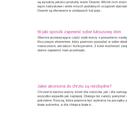
są wysokiej jakości produkty marki Deante. Wśród nich możn
węże natryskowe i wiele innych podobnych urządzeń stanow
Deante są oferowane w zestawach lub poje...
W jaki sposób zapewnić sobie luksusowy dom
Obecnie przeważająca część osób marzy o posiadaniu następ
Kluczowym elementem, który powinien posiadać w sobie obiekt 
nowoczesne, ale także i funkcjonalne. Z kolei możliwość zao
stanie zapewnić nam przedsiębi...
Jakie akcesoria do chrztu są niezbędne?
Chrzest to bardzo ważny dzień dla rodziców, jak i dla sameg
wszystko wypadło jak najlepiej. Dlatego też należy pomyśleć 
potrzebne. Rzeczą, która powinna być wybrana na początku j
biała sukienka, a dla chłopca biała k...