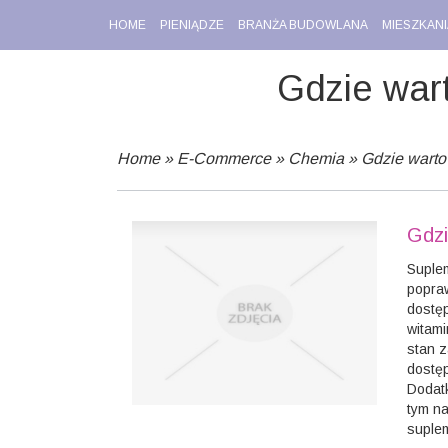
HOME
PIENIĄDZE
BRANŻA BUDOWLANA
MIESZKANI
Gdzie wart
Home
»
E-Commerce
»
Chemia
»
Gdzie warto 
Gdzi
Suplem
popraw
dostęp
witami
stan z
dostęp
Dodatk
tym na
suple