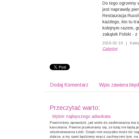
Do tego ogromny w
jest naprawdę pie
Restauracja Rucola
każdego, kto tu tr
kolejnym razem, gd
zakątek Polski - z
2016-02-16
|
Kate
Catering
Dodaj Komentarz
Wpis zawiera błę
Przeczytać warto:
Wybór najlepszego adwokata
Powinniśmy sprawdzić, jak wiele do zaoferowania ma t
kancelaria. Pewnie przekonamy się, że tutaj nie będą 
odszkodowania Łódź. Dzięki nim wszystko może iść n
dobrze, a my sami będziemy wręcz zachwyceni tym, na c