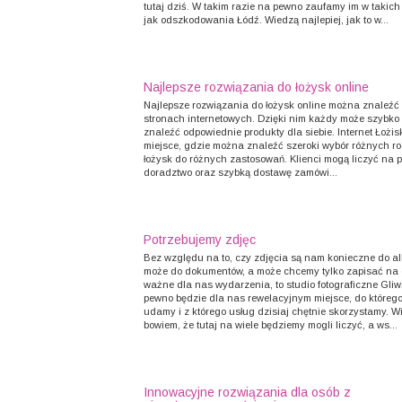
tutaj dziś. W takim razie na pewno zaufamy im w takich
jak odszkodowania Łódź. Wiedzą najlepiej, jak to w...
Najlepsze rozwiązania do łożysk online
Najlepsze rozwiązania do łożysk online można znaleźć
stronach internetowych. Dzięki nim każdy może szybko
znaleźć odpowiednie produkty dla siebie. Internet Łożis
miejsce, gdzie można znaleźć szeroki wybór różnych r
łożysk do różnych zastosowań. Klienci mogą liczyć na p
doradztwo oraz szybką dostawę zamówi...
Potrzebujemy zdjęc
Bez względu na to, czy zdjęcia są nam konieczne do a
może do dokumentów, a może chcemy tylko zapisać na 
ważne dla nas wydarzenia, to studio fotograficzne Gliw
pewno będzie dla nas rewelacyjnym miejsce, do którego
udamy i z którego usług dzisiaj chętnie skorzystamy. 
bowiem, że tutaj na wiele będziemy mogli liczyć, a ws...
Innowacyjne rozwiązania dla osób z