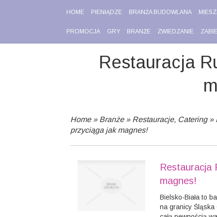
HOME
PIENIĄDZE
BRANŻA BUDOWLANA
MIESZ
PROMOCJA
GRY
BRANŻE
ZWIEDZANIE
ZABI
Restauracja Ru
m
Home
»
Branże
»
Restauracje, Catering
»
przyciąga jak magnes!
Restauracja 
magnes!
Bielsko-Biała to b
na granicy Śląska 
całą pewnością war