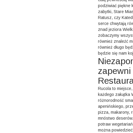
podziwiać piękne k
zabytki, Stare Mi
Ratusz, czy Kated
serce chwytają ró
znad jeziora Wielk
zobaczymy wszystk
również znaleźć mi
również długo bę
będzie się nam koj
Niezapo
zapewni
Restaura
Rucola to miejsce
każdego zakątka 
różnorodność sma
apenińskiego, prz
pizza, makarony, r
mnóstwo deserów. 
potraw wegetariań
można powiedzieć,