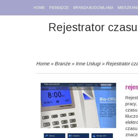
HOME
PIENIĄDZE
BRANŻA BUDOWLANA
MIESZKANI
Rejestrator czas
Home
»
Branże
»
Inne Usługi
»
Rejestrator c
reje
Rejest
pracy,
czasu 
kluczo
elektr
czasu 
znacze