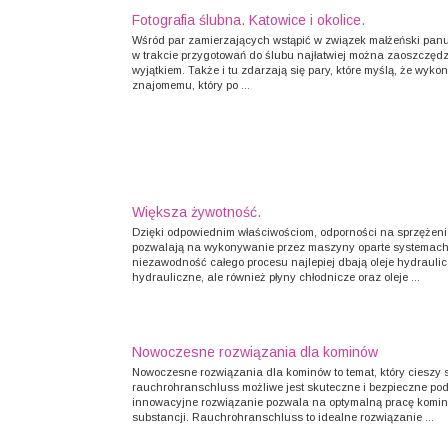
Fotografia ślubna. Katowice i okolice.
Wśród par zamierzających wstąpić w związek małżeński panu
w trakcie przygotowań do ślubu najłatwiej można zaoszczędzić
wyjątkiem. Także i tu zdarzają się pary, które myślą, że wyko
znajomemu, który po ...
Większa żywotność.
Dzięki odpowiednim właściwościom, odporności na sprzężenie
pozwalają na wykonywanie przez maszyny oparte systemach 
niezawodność całego procesu najlepiej dbają oleje hydraulicz
hydrauliczne, ale również płyny chłodnicze oraz oleje ...
Nowoczesne rozwiązania dla kominów
Nowoczesne rozwiązania dla kominów to temat, który cieszy 
rauchrohranschluss możliwe jest skuteczne i bezpieczne po
innowacyjne rozwiązanie pozwala na optymalną pracę komin
substancji. Rauchrohranschluss to idealne rozwiązanie ...