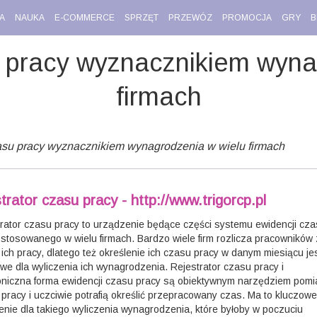
A
NAUKA
E-COMMERCE
SPRZĘT
PRZEWÓZ
PROMOCJA
GRY
B
u pracy wyznacznikiem wyna
firmach
zasu pracy wyznacznikiem wynagrodzenia w wielu firmach
strator czasu pracy - http://www.trigorcp.pl
rator czasu pracy to urządzenie będące części systemu ewidencji cz
 stosowanego w wielu firmach. Bardzo wiele firm rozlicza pracowników 
ich pracy, dlatego też określenie ich czasu pracy w danym miesiącu je
we dla wyliczenia ich wynagrodzenia. Rejestrator czasu pracy i
oniczna forma ewidencji czasu pracy są obiektywnym narzędziem pomi
pracy i uczciwie potrafią określić przepracowany czas. Ma to kluczowe
nie dla takiego wyliczenia wynagrodzenia, które byłoby w poczuciu