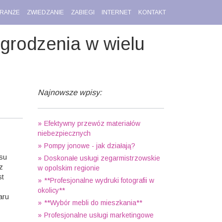
RANŻE
ZWIEDZANIE
ZABIEGI
INTERNET
KONTAKT
grodzenia w wielu
Najnowsze wpisy:
Efektywny przewóz materiałów
niebezpiecznych
Pompy jonowe - jak działają?
asu
Doskonałe usługi zegarmistrzowskie
z
w opolskim regionie
st
**Profesjonalne wydruki fotografii w
okolicy**
aru
**Wybór mebli do mieszkania**
Profesjonalne usługi marketingowe