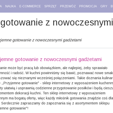
A
NAUKA
E-COMMERCE
SPRZĘT
PRZEWÓZ
PROMOCJA
GRY
B
 gotowanie z nowoczesnymi
yjemne gotowanie z nowoczesnymi gadżetami
jemne gotowanie z nowoczesnymi gadżetami
nie może być pracą lub obowiązkiem, ale najlepiej, żeby sprawiało
mność i radość. W kuchni powinniśmy się bawić, poznawać nowe smaki
zować się nieznanymi wcześniej połączeniami. Takie doznania kulina
e ,,Przyjemne gotowanie" - sklep internetowy z wyposażeniem kuchen
y ułatwią i usprawnią codzienne przygotowanie posiłków i będą cies
ementem dekoracji kuchni. Ten sklep internetowy z wyposażeniem
nym ma bogatą ofertę, więc każdy miłośnik gotowania znajdzie coś dl
e. Serdecznie zapraszamy do zapoznania się z asortymentem sklepu
jemne gotowanie"!