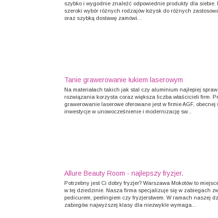
szybko i wygodnie znaleźć odpowiednie produkty dla siebie. 
szeroki wybór różnych rodzajów łożysk do różnych zastosowa
oraz szybką dostawę zamówi...
Tanie grawerowanie łukiem laserowym
Na materiałach takich jak stal czy aluminium najlepiej spra
rozwiązania korzysta coraz większa liczba właścicieli firm.
grawerowanie laserowe oferowane jest w firmie AGF, obecnej w
inwestycje w unowocześnienie i modernizację sw...
Allure Beauty Room - najlepszy fryzjer.
Potrzebny jest Ci dobry fryzjer? Warszawa Mokotów to miejsc
w tej dziedzinie. Nasza firma specjalizuje się w zabiegach 
pedicurem, peelingiem czy fryzjerstwem. W ramach naszej d
zabiegów najwyższej klasy dla niezwykle wymaga...