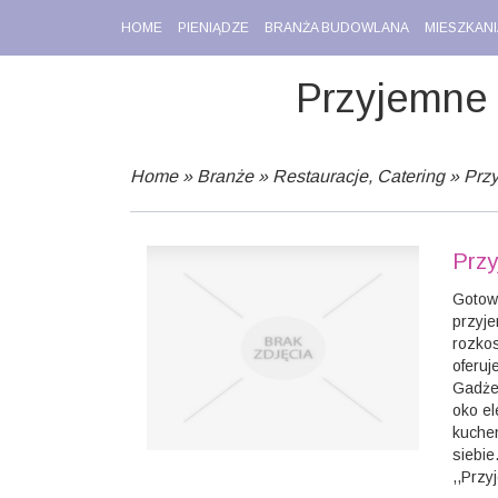
HOME
PIENIĄDZE
BRANŻA BUDOWLANA
MIESZKANI
Przyjemne
Home
»
Branże
»
Restauracje, Catering
»
Prz
Przy
Gotowa
przyje
rozkos
oferuj
Gadżet
oko el
kuchen
siebi
,,Przy