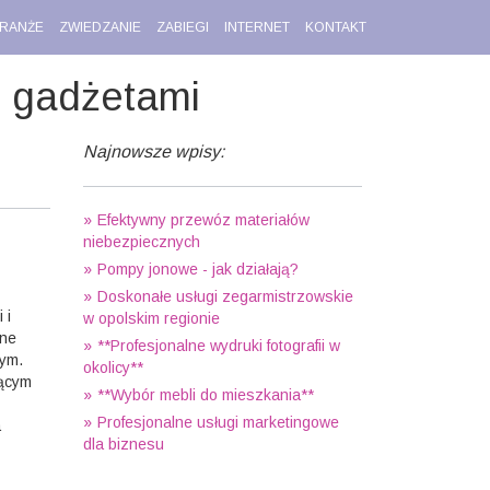
RANŻE
ZWIEDZANIE
ZABIEGI
INTERNET
KONTAKT
 gadżetami
Najnowsze wpisy:
Efektywny przewóz materiałów
niebezpiecznych
Pompy jonowe - jak działają?
Doskonałe usługi zegarmistrzowskie
 i
w opolskim regionie
rne
**Profesjonalne wydruki fotografii w
nym.
okolicy**
zącym
**Wybór mebli do mieszkania**
Profesjonalne usługi marketingowe
a
dla biznesu