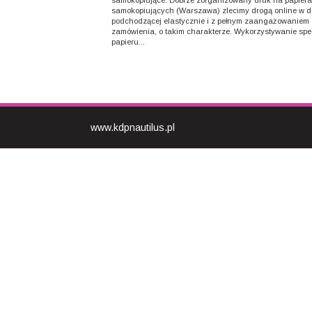
samokopiujące. Dobrze zorganizowany druk na papier
samokopiujących (Warszawa) zlecimy drogą online w dr
podchodzącej elastycznie i z pełnym zaangażowaniem
zamówienia, o takim charakterze. Wykorzystywanie spe
papieru...
www.kdpnautilus.pl