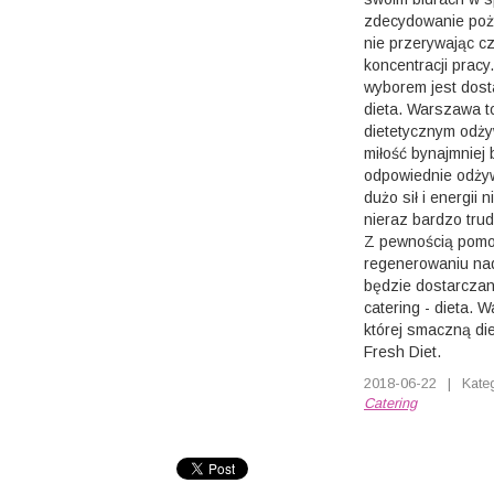
zdecydowanie poży
nie przerywając c
koncentracji pracy
wyborem jest dosta
dieta. Warszawa t
dietetycznym odżyw
miłość bynajmniej
odpowiednie odżyw
dużo sił i energii
nieraz bardzo tr
Z pewnością pomoc
regenerowaniu nad
będzie dostarczan
catering - dieta. 
której smaczną die
Fresh Diet.
2018-06-22
|
Kate
Catering