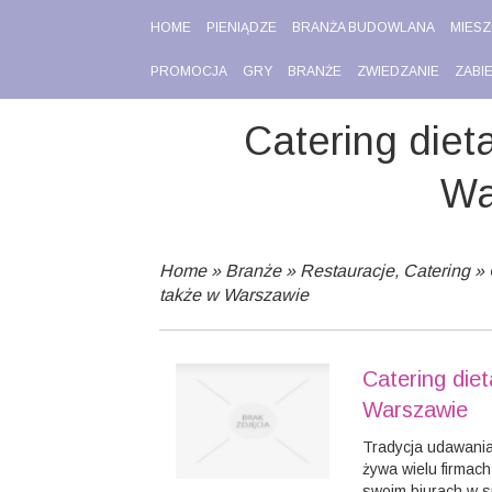
HOME
PIENIĄDZE
BRANŻA BUDOWLANA
MIESZ
PROMOCJA
GRY
BRANŻE
ZWIEDZANIE
ZABI
Catering diet
Wa
Home
»
Branże
»
Restauracje, Catering
»
także w Warszawie
Catering die
Warszawie
Tradycja udawania
żywa wielu firmach
swoim biurach w sp