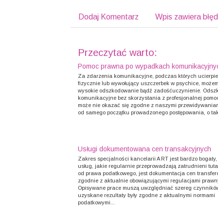
Dodaj Komentarz
Wpis zawiera błę
Przeczytać warto:
Pomoc prawna po wypadkach komunikacyjny
Za zdarzenia komunikacyjne, podczas których ucierpie
fizycznie lub wywołujący uszczerbek w psychice, może
wysokie odszkodowanie bądź zadośćuczynienie. Odsz
komunikacyjne bez skorzystania z profesjonalnej pomo
może nie okazać się zgodne z naszymi przewidywaniam
od samego początku prowadzonego postępowania, o tak
Usługi dokumentowana cen transakcyjnych
Zakres specjalności kancelarii A RT jest bardzo bogaty,
usług, jakie regularnie przeprowadzają zatrudnieni tutaj
od prawa podatkowego, jest dokumentacja cen transfer
zgodnie z aktualnie obowiązującymi regulacjami prawn
Opisywane prace muszą uwzględniać szereg czynników
uzyskane rezultaty były zgodne z aktualnymi normami
podatkowymi...