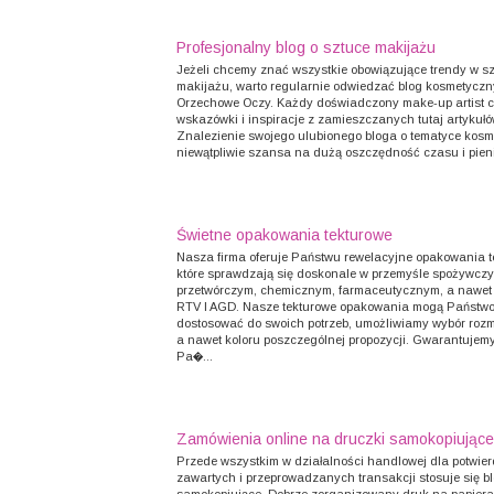
Profesjonalny blog o sztuce makijażu
Jeżeli chcemy znać wszystkie obowiązujące trendy w s
makijażu, warto regularnie odwiedzać blog kosmetyczn
Orzechowe Oczy. Każdy doświadczony make-up artist c
wskazówki i inspiracje z zamieszczanych tutaj artykułó
Znalezienie swojego ulubionego bloga o tematyce kosm
niewątpliwie szansa na dużą oszczędność czasu i pienię
Świetne opakowania tekturowe
Nasza firma oferuje Państwu rewelacyjne opakowania t
które sprawdzają się doskonale w przemyśle spożywcz
przetwórczym, chemicznym, farmaceutycznym, a nawet 
RTV I AGD. Nasze tekturowe opakowania mogą Państw
dostosować do swoich potrzeb, umożliwiamy wybór rozm
a nawet koloru poszczególnej propozycji. Gwarantujemy
Pa�...
Zamówienia online na druczki samokopiujące
Przede wszystkim w działalności handlowej dla potwie
zawartych i przeprowadzanych transakcji stosuje się bl