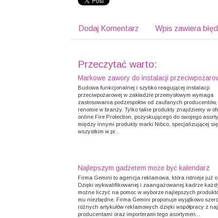
Dodaj Komentarz
Wpis zawiera błę
Przeczytać warto:
Markowe zawory do instalacji przeciwpożaro
Budowa funkcjonalnej i szybko reagującej instalacji
przeciwpożarowej w zakładzie przemysłowym wymaga
zastosowania podzespołów od zaufanych producentów, 
renomie w branży. Tylko takie produkty znajdziemy w of
online Fire Protection, pozyskującego do swojego asor
między innymi produkty marki Nibco, specjalizującej si
wszystkim w pr...
Najlepszym gadżetem może być kalendarz
Firma Gemini to agencja reklamowa, która istnieje już o
Dzięki wykwalifikowanej i zaangażowanej kadrze każdy
możne liczyć na pomoc w wyborze najlepszych produktó
mu niezbędne. Firma Gemini proponuje wyjątkowo szero
różnych artykułów reklamowych dzięki współpracy z na
producentami oraz importerami tego asortymen...