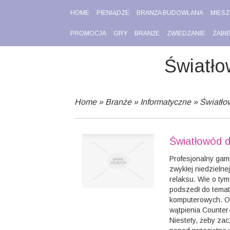
HOME
PIENIĄDZE
BRANŻA BUDOWLANA
MIESZ
PROMOCJA
GRY
BRANŻE
ZWIEDZANIE
ZABI
Światło
Home
»
Branże
»
Informatyczne
»
Światło
Światłowód d
Profesjonalny gam
zwykłej niedzielnej
relaksu. Wie o tym
podszedł do temat
komputerowych. Ob
wątpienia Counter-
Niestety, żeby za