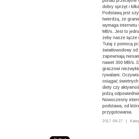
ponad przeciętne w
dobry sprzęt i kil
Podstawą jest szyb
twierdzą, że gran
wymaga internetu 
MB/s. Jest to jedna
żeby nasze łącze 
Tutaj z pomocą pr
światłowodowy od
zapewniają niesam
nawet 300 MB/s. D
graczowi niezwykł
rywalami. Oczywiści
osiągać świetnych
diety czy aktywnoś
jedzą odpowiednie 
Nowoczesny intern
podstawa, od któr
przygotowania.
2017-09-27
|
Kate