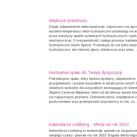
Większa żywotność.
Dzięki odpowiednim właściwościom, odporności na sprz
wysokie temperatury oleje hydrauliczne pozwalają na
przez maszyny oparte systemach hydraulicznych ciężki
mechanicznej. O niezawodność całego procesu najlepiej
hydrauliczne marki Specol. Produkuje on nie tylko oleje
hydrauliczne, ale również płyny chłodnicze oraz oleje ...
Hurtownia opału do Twojej dyspozycji
Potrzebujesz opału, który będzie wydajny, odpowiednio
przygotowany i przede wszystkim w atrakcyjnej cenie? Je
idealnym wyborem dla wszystkich wymagających klien
Śląskie Centrum Węglowe, które od lat oferuje swoim kli
na najwyższym poziomie. Doświadczenie, współpraca z
producentami oraz profesjonalni pracownicy to coś, co ..
Kalendarze Lediberg - oferta na rok 2023
Kalendarze Lediberg to doskonały sposób na zorganiz
swojego czasu i planów na rok 2023. Bogata oferta teg