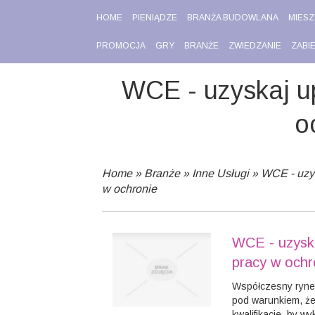
HOME
PIENIĄDZE
BRANŻA BUDOWLANA
MIESZ
PROMOCJA
GRY
BRANŻE
ZWIEDZANIE
ZABI
WCE - uzyskaj u
o
Home
»
Branże
»
Inne Usługi
»
WCE - uzy
w ochronie
WCE - uzyska
pracy w ochr
Współczesny rynek
pod warunkiem, ż
kwalifikacje, by 