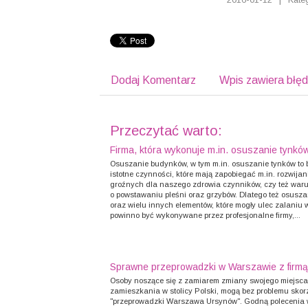
Dodaj Komentarz
Wpis zawiera błę
Przeczytać warto:
Firma, która wykonuje m.in. osuszanie tynkó
Osuszanie budynków, w tym m.in. osuszanie tynków to 
istotne czynności, które mają zapobiegać m.in. rozwijan
groźnych dla naszego zdrowia czynników, czy też wa
o powstawaniu pleśni oraz grzybów. Dlatego też osusza
oraz wielu innych elementów, które mogły ulec zalaniu
powinno być wykonywane przez profesjonalne firmy,...
Sprawne przeprowadzki w Warszawie z firmą
Osoby noszące się z zamiarem zmiany swojego miejsca
zamieszkania w stolicy Polski, mogą bez problemu skor
"przeprowadzki Warszawa Ursynów". Godną polecenia w