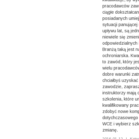
pracodawców zawó
ciągłe dokształca
posiadanych umiej
sytuacji panującej
upływu lat, są jedn
niewiele się zmien
odpowiedzialnych 
Branżą taką jest n
ochroniarska. Kwa
to zawód, który je
wielu pracodawców
dobre warunki zatru
chciałbyś uzyskać 
zawodzie, zapras
instruktorzy mają 
szkolenia, które u
kwalifikowany pra
zdobyć nowe komp
dotychczasowego z
WCE i wybierz szko
zmianę.
2016-01-12
|
Kate