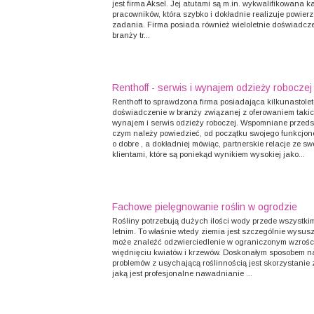
jest firma Aksel. Jej atutami są m.in. wykwalifikowana k
pracowników, która szybko i dokładnie realizuje powier
zadania. Firma posiada również wieloletnie doświadcz
branży tr...
Renthoff - serwis i wynajem odzieży roboczej
Renthoff to sprawdzona firma posiadająca kilkunastolet
doświadczenie w branży związanej z oferowaniem takic
wynajem i serwis odzieży roboczej. Wspomniane przedsi
czym należy powiedzieć, od początku swojego funkcjo
o dobre , a dokładniej mówiąc, partnerskie relacje ze sw
klientami, które są poniekąd wynikiem wysokiej jako...
Fachowe pielęgnowanie roślin w ogrodzie
Rośliny potrzebują dużych ilości wody przede wszystki
letnim. To właśnie wtedy ziemia jest szczególnie wysus
może znaleźć odzwierciedlenie w ograniczonym wzrośc
więdnięciu kwiatów i krzewów. Doskonałym sposobem n
problemów z usychającą roślinnością jest skorzystanie z
jaką jest profesjonalne nawadnianie ...