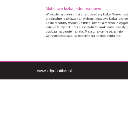
Metalowe łóżka jednoosobowe
W każdej sypialni musi znajdować się łóżko. Warto pos
oryginalne rozwiązania i wybrać metalowe łóżka jedno
Takie produkty wykonuje firma Tomar, a można je wygo
sklepie Groty.net. Łóżka z metalu to znakomita inwesty
posłużą na długie na lata. Mają znakomite parametry
wytrzymałościowe, są odporne na uszkodzenia me...
www.kdpnautilus.pl