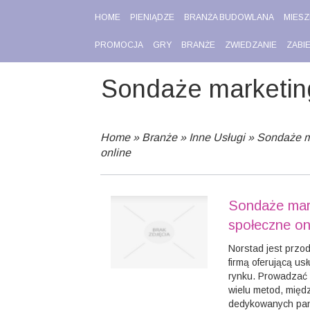
HOME
PIENIĄDZE
BRANŻA BUDOWLANA
MIESZ
PROMOCJA
GRY
BRANŻE
ZWIEDZANIE
ZABI
Sondaże marketing
Home
»
Branże
»
Inne Usługi
»
Sondaże m
online
Sondaże mar
społeczne on
Norstad jest przo
firmą oferującą us
rynku. Prowadzać 
wielu metod, międ
dedykowanych pane