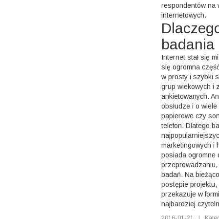
respondentów na 
internetowych.
Dlaczeg
badania 
Internet stał się 
się ogromna część
w prosty i szybki
grup wiekowych i
ankietowanych. An
obsłudze i o wiele
papierowe czy so
telefon. Dlatego b
najpopularniejszyc
marketingowych i 
posiada ogromne 
przeprowadzaniu, j
badań. Na bieżąco
postępie projektu
przekazuje w formie
najbardziej czyteln
2016-01-21
|
Kate