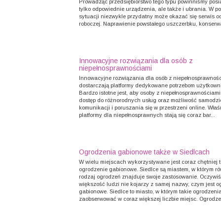
Prowadząc przedsiębiorstwo tego typu powinniśmy posi
tylko odpowiednie urządzenia, ale także i ubrania. W p
sytuacji niezwykle przydatny może okazać się serwis o
roboczej. Naprawienie powstałego uszczerbku, konserwac
Innowacyjne rozwiązania dla osób z
niepełnosprawnościami
Innowacyjne rozwiązania dla osób z niepełnosprawnoś
dostarczają platformy dedykowane potrzebom użytkown
Bardzo istotne jest, aby osoby z niepełnosprawnościami
dostęp do różnorodnych usług oraz możliwość samodzi
komunikacji i poruszania się w przestrzeni online. Właś
platformy dla niepełnosprawnych stają się coraz bar...
Ogrodzenia gabionowe także w Siedlcach
W wielu miejscach wykorzystywane jest coraz chętniej
ogrodzenie gabionowe. Siedlce są miastem, w którym ró
rodzaj ogrodzeń znajduje swoje zastosowanie. Oczywiś
większość ludzi nie kojarzy z samej nazwy, czym jest o
gabionowe. Siedlce to miasto, w którym takie ogrodzen
zaobserwować w coraz większej liczbie miejsc. Ogrodzen