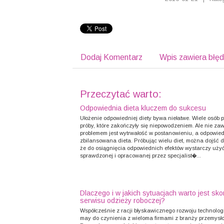
Dodaj Komentarz
Wpis zawiera błę
Przeczytać warto:
Odpowiednia dieta kluczem do sukcesu
Ułożenie odpowiedniej diety bywa niełatwe. Wiele osób
próby, które zakończyły się niepowodzeniem. Ale nie za
problemem jest wytrwałość w postanowieniu, a odpowie
zbilansowana dieta. Próbując wielu diet, można dojść 
że do osiągnięcia odpowiednich efektów wystarczy użyć
sprawdzonej i opracowanej przez specjalist�...
Dlaczego i w jakich sytuacjach warto jest sko
serwisu odzieży roboczej?
Współcześnie z racji błyskawicznego rozwoju technolo
may do czynienia z wieloma firmami z branży przemysło