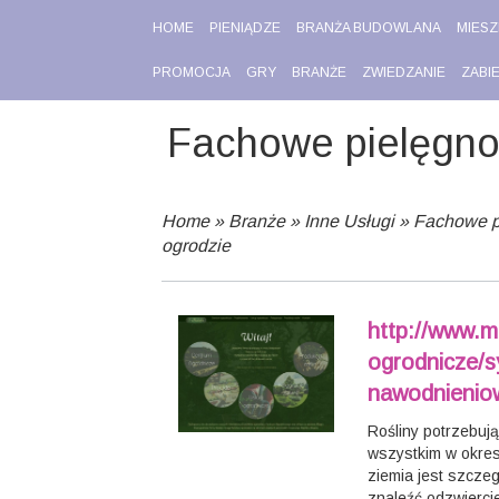
HOME
PIENIĄDZE
BRANŻA BUDOWLANA
MIESZ
PROMOCJA
GRY
BRANŻE
ZWIEDZANIE
ZABI
Fachowe pielęgnow
Home
»
Branże
»
Inne Usługi
»
Fachowe p
ogrodzie
http://www.ma
ogrodnicze/s
nawodnienio
Rośliny potrzebują
wszystkim w okresi
ziemia jest szcze
znaleźć odzwierci