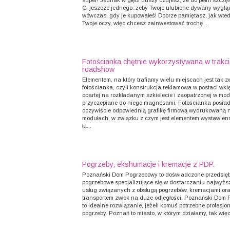
super! Jednak w głębi duszy czujesz, że do pełni szczę
Ci jeszcze jednego: żeby Twoje ulubione dywany wygląd
wówczas, gdy je kupowałeś! Dobrze pamiętasz, jak wted
Twoje oczy, więc chcesz zainwestować trochę ...
Fotościanka chętnie wykorzystywana w trakc
roadshow
Elementem, na który trafiamy wielu miejscach jest tak 
fotościanka, czyli konstrukcja reklamowa w postaci wklę
opartej na rozkładanym szkielecie i zaopatrzonej w mod
przyczepiane do niego magnesami. Fotościanka posia
oczywiście odpowiednią grafikę firmową wydrukowaną 
modułach, w związku z czym jest elementem wystawien
ła...
Pogrzeby, ekshumacje i kremacje z PDP.
Poznański Dom Pogrzebowy to doświadczone przedsięb
pogrzebowe specjalizujące się w dostarczaniu najwyższ
usług związanych z obsługą pogrzebów, kremacjami or
transportem zwłok na duże odległości. Poznański Dom
to idealne rozwiązanie, jeżeli komuś potrzebne profesjo
pogrzeby. Poznań to miasto, w którym działamy, tak więc 