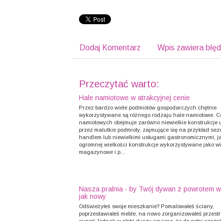
Dodaj Komentarz
Wpis zawiera błę
Przeczytać warto:
Hale namiotowe w atrakcyjnej cenie
Przez bardzo wiele podmiotów gospodarczych chętnie
wykorzystywane są różnego rodzaju hale namiotowe. C
namiotowych obejmuje zarówno niewielkie konstrukcje
przez malutkie podmioty, zajmujące się na przykład s
handlem lub niewielkimi usługami gastronomicznymi, ja
ogromnej wielkości konstrukcje wykorzystywane jako wi
magazynowe i p...
Nasza pralnia - by Twój dywan z powrotem w
jak nowy
Odświeżyłeś swoje mieszkanie? Pomalowałeś ściany,
poprzestawiałeś meble, na nowo zorganizowałeś przestr