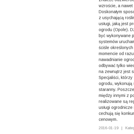
wzroście, a nawet 
Doskonałym sposo
z usychającą rośli
usługi, jaką jest 
ogrodu (Opole). D
być wykonywane pr
systemów uruchami
ściśle określonych
momencie od razu
nawadnianie ogrod
odbywać tylko wie
na zewnątrz jest 
Specjaliści, którzy
ogrodu, wykonują
staranny. Poszcze
między innymi z 
realizowane są re
usługi ogrodnicze
cechują się konku
cenowym.
2016-01-19
|
Kate