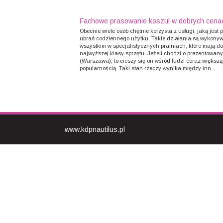
Fachowe prasowanie koszul w dobrych cena
Obecnie wiele osób chętnie korzysta z usługi, jaką jest
ubrań codziennego użytku. Takie działania są wykony
wszystkim w specjalistycznych pralniach, które mają do
najwyższej klasy sprzętu. Jeżeli chodzi o prezentowan
(Warszawa), to cieszy się on wśród ludzi coraz większą
popularnością. Taki stan rzeczy wynika między inn...
www.kdpnautilus.pl