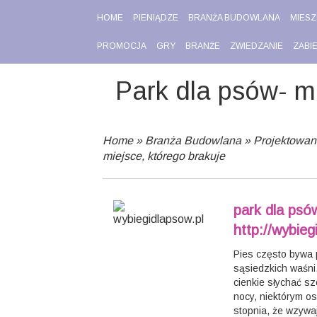
HOME
PIENIĄDZE
BRANŻA BUDOWLANA
MIESZ
PROMOCJA
GRY
BRANŻE
ZWIEDZANIE
ZABI
Park dla psów- m
Home
»
Branża Budowlana
»
Projektowan
miejsce, którego brakuje
park dla psó
http://wybieg
Pies często bywa 
sąsiedzkich waśni,
cienkie słychać sz
nocy, niektórym o
stopnia, że wzywa