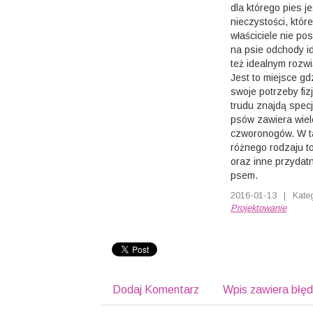
dla którego pies j
nieczystości, któr
właściciele nie p
na psie odchody i
też idealnym rozwi
Jest to miejsce gd
swoje potrzeby fiz
trudu znajdą specj
psów zawiera wiele
czworonogów. W t
różnego rodzaju to
oraz inne przydat
psem.
2016-01-13
|
Kate
Projektowanie
Dodaj Komentarz
Wpis zawiera błę