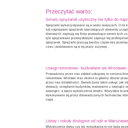
Przeczytać warto:
Serwis sprężarek użyteczny nie tylko do nap
Sprężarki wykorzystywane są w wielu miejscach. O ile 
lub naprawami sprężarek stanowiących elementy urzą
domowych zajmują się firmy prowadzące serwis tych ur
tyle sprężarkami przemysłowymi zajmuje się profesjonal
sprężarek. Sprężarki pracują bardzo często bez przerwy,
czas i poddawane są w tej pracy zużywaj...
Usługi remontowo- budowlane we Wrocławiu
Prowadzony przez nas zakład usługowy to ceniona fir
remontowa. Wrocław oraz okolice to główny obszar pro
przez nas działalności. Świadczymy takie usługi, jak 
elewacji, ocieplanie budynków, malowanie z zewnątrz o
wewnątrz, a także wykończenia wnętrz. Wszystkie te pr
wykonywane są przez doświadczonych fachowców, któ
najle...
Listwy i cokoły dostępne od ręki w Warszawi
Wykończenie domu czy też mieszkania to nie lada wyz