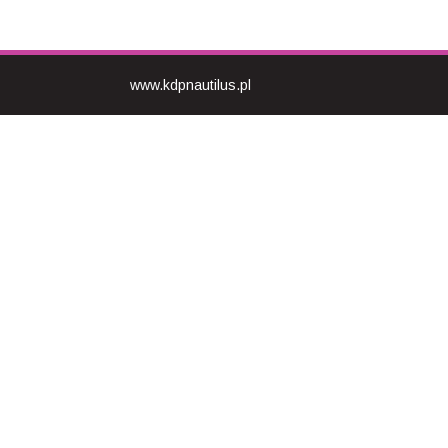
www.kdpnautilus.pl