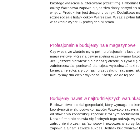
każdego właściciela. Oferowane przez firmę Timberline 
cokoły Warszawa zapewniają bardzo dobry pomysł na 
wnętrz. Produkt ten jest dostępny od ręki. Dodatkowo 
różne rodzaje listwy cokoły Warszawa. W razie pytań lu
w zakresie wyboru - profesjonalni praco...
Profesjonalnie budujemy hale magazynowe
Czy wiesz, że właśnie my w pełni profesjonalnie buduje
magazynowe, które na pewno spełnią oczekiwania każd
Jeśli jeszcze nie wiesz nic o naszej ofercie, a żywo cię 
zainteresowała, ponieważ planujesz wybudować taki rod
koniecznie zgłoś się do nas i przedyskutuj zadanie, jak
mielibyśmy dla ciebie wykonać. Każdy, kto do tej por...
Budujemy nawet w najtrudniejszych warunka
Budownictwo to dział gospodarki, który wymaga doskon
koordynacji wielu podwykonawców. Wszystko zaczyna 
od stawiania konstrukcji zgodnie z różnymi technikam
Nasza firma nie obawia się żadnych tego rodzaju wyz
zatrudnieni przez nas fachowcy i nowoczesny sprzęt 
zapewniają nam zawsze sukces. Jednak budownictwo to n