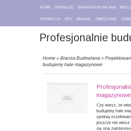
HOME
PIENIĄDZE
BRANŻA BUDOWLANA
MIESZ
PROMOCJA
GRY
BRANŻE
ZWIEDZANIE
ZABI
Profesjonalnie bu
Home
»
Branża Budowlana
»
Projektowan
budujemy hale magazynowe
Profesjonaln
magazynowe
Czy wiesz, że właś
budujemy hale ma
spełnią oczekiwani
jeszcze nie wiesz 
cię ona zainteres