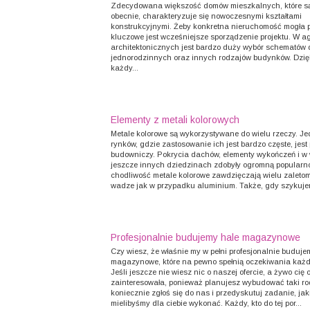
Zdecydowana większość domów mieszkalnych, które s
obecnie, charakteryzuje się nowoczesnymi kształtami
konstrukcyjnymi. Żeby konkretna nieruchomość mogła 
kluczowe jest wcześniejsze sporządzenie projektu. W 
architektonicznych jest bardzo duży wybór schematów
jednorodzinnych oraz innych rodzajów budynków. Dzię
każdy...
Elementy z metali kolorowych
Metale kolorowe są wykorzystywane do wielu rzeczy. J
rynków, gdzie zastosowanie ich jest bardzo częste, jest
budowniczy. Pokrycia dachów, elementy wykończeń i w 
jeszcze innych dziedzinach zdobyły ogromną popularn
chodliwość metale kolorowe zawdzięczają wielu zaletom
wadze jak w przypadku aluminium. Także, gdy szykujem
Profesjonalnie budujemy hale magazynowe
Czy wiesz, że właśnie my w pełni profesjonalnie buduje
magazynowe, które na pewno spełnią oczekiwania każd
Jeśli jeszcze nie wiesz nic o naszej ofercie, a żywo cię 
zainteresowała, ponieważ planujesz wybudować taki rod
koniecznie zgłoś się do nas i przedyskutuj zadanie, jak
mielibyśmy dla ciebie wykonać. Każdy, kto do tej por...