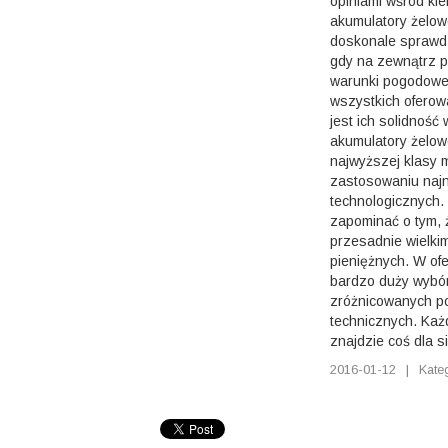
opiniami wśród ki
akumulatory żelo
doskonale sprawdz
gdy na zewnątrz p
warunki pogodowe
wszystkich oferow
jest ich solidnoś
akumulatory żelow
najwyższej klasy m
zastosowaniu naj
technologicznych.
zapominać o tym, ż
przesadnie wielki
pieniężnych. W ofe
bardzo duży wybó
zróżnicowanych p
technicznych. Każ
znajdzie coś dla si
2016-01-12
|
Kate