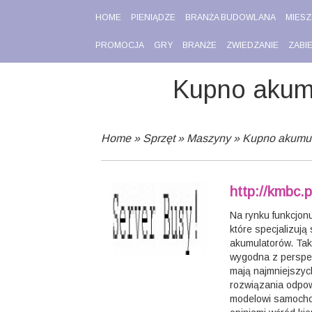
HOME
PIENIĄDZE
BRANŻA BUDOWLANA
MIESZ
PROMOCJA
GRY
BRANŻE
ZWIEDZANIE
ZABI
Kupno akum
Home
»
Sprzęt
»
Maszyny
»
Kupno akumul
http://kmbc.
Na rynku funkcjonu
które specjalizują
akumulatorów. Tak
wygodna z perspek
mają najmniejszyc
rozwiązania odpo
modelowi samocho