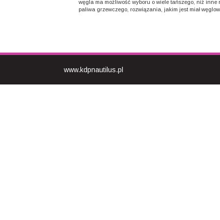
węgla ma możliwość wyboru o wiele tańszego, niż inne 
paliwa grzewczego, rozwiązania, jakim jest miał węglowy.
www.kdpnautilus.pl