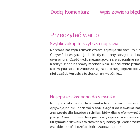
Dodaj Komentarz
Wpis zawiera błę
Przeczytać warto:
Szybki zakup to szybsza naprawa.
Naprawą maszyn rolnych często zajmują się sami rolnic
Oczywiście w sytuacjach, kiedy na dany sprzęt nie obo
gwarancja. Część tych, nieznających się specjalnie n
maszyn zleca naprawy mechanikom. Niezależnie jedna
kto i w jaki sposób zabierze się za naprawę, będzie pot
niej części. Agroplus to doskonały wybór, jeż...
Najlepsze akcesoria do siewnika
Najlepsze akcesoria do siewnika to kluczowe elementy, 
wpływają na skuteczność siewu. Części do siewnika maj
znaczenie dla każdego rolnika, który dba o efektywność
pracy. Dzięki nim możliwe jest precyzyjne rozrzucenie 
utrzymanie siewnika w doskonałej kondycji. Warto zai
wysokiej jakości części, które zapewnią niez...