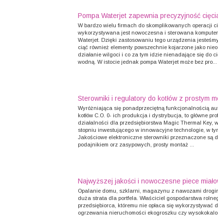
Pompa Waterjet zapewnia precyzyjność cięci
W bardzo wielu firmach do skomplikowanych operacji c
wykorzystywana jest nowoczesna i sterowana kompute
Waterjet. Dzięki zastosowaniu tego urządzenia jesteśmy
ciąć również elementy powszechnie kojarzone jako nie
działanie wilgoci i co za tym idzie nienadające się do 
wodną. W istocie jednak pompa Waterjet może bez pro...
Sterowniki i regulatory do kotłów z prostym 
Wyróżniająca się ponadprzeciętną funkcjonalnością a
kotłów C.O. 0- ich produkcja i dystrybucja, to główne prof
działalności dla przedsiębiorstwa Magic Thermal Key,
stopniu inwestującego w innowacyjne technologie, w ty
Jakościowe elektroniczne sterowniki przeznaczone są d
podajnikiem orz zasypowych, prosty montaż ...
Najwyższej jakości i nowoczesne piece miał
Opalanie domu, szklarni, magazynu z nawozami drogim
duża strata dla portfela. Właściciel gospodarstwa rolne
przedsiębiorca, któremu nie opłaca się wykorzystywać 
ogrzewania nieruchomości ekogroszku czy wysokokal