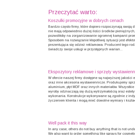
Przeczytać warto:
Koszulki promocyjne w dobrych cenach
Bardzo często firmy, które dopiero rozpoczynają swoją d
nie mają odpowiednio dużej ilości środków pieniężnych,
pozwoliłoby na zorganizowanie ogromnej kampanii prom
Sposobem na rozwiązanie kłopotliwej sytuacji jest efekt
prezentująca się odzież reklamowa. Producent tego rod
świadczy swoje usługi w przystępnych warian...
Ekspozytory reklamowe i sprzęty wystawienn
W ofercie naszej firmy dostępne są najwyższej jakości 
oraz inne akcesoria wystawiennicze. Produkujemy sprz
aluminium, płyt MDF oraz innych materiałów. Wszystkie
wyroby odznaczają się dużą wytrzymałością oraz estet
wykonania. Konstrukcje wykonywane są zgodnie z in
życzeniem klienta i mogą mieć dowolne wymiary i kszta�
Well pack it this way
In any case, others do not buy anything that is not und
We also want to order something like sprays for cosmetic