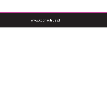
www.kdpnautilus.pl