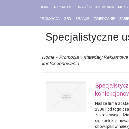
HOME
PIENIĄDZE
BRANŻA BUDOWLANA
MIESZ
PROMOCJA
GRY
BRANŻE
ZWIEDZANIE
ZABI
Specjalistyczne u
Home
»
Promocja
»
Materiały Reklamowe
konfekcjonowania
Specjalistycz
konfekcjono
Nasza firma zosta
1988 i od tego cz
zakres swojej dzi
się konfekcjonow
obowiązków należ