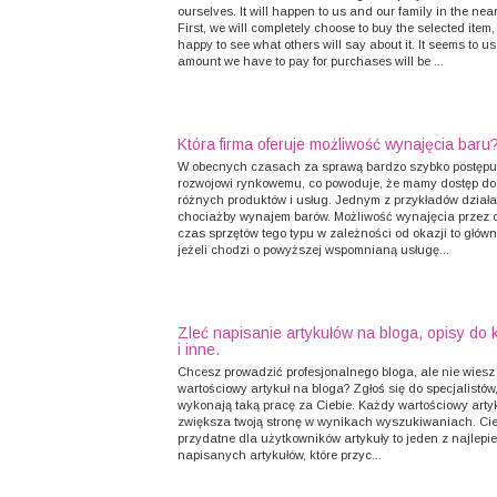
ourselves. It will happen to us and our family in the near
First, we will completely choose to buy the selected item,
happy to see what others will say about it. It seems to us
amount we have to pay for purchases will be ...
Która firma oferuje możliwość wynajęcia baru
W obecnych czasach za sprawą bardzo szybko postęp
rozwojowi rynkowemu, co powoduje, że mamy dostęp do
różnych produktów i usług. Jednym z przykładów działal
chociażby wynajem barów. Możliwość wynajęcia przez 
czas sprzętów tego typu w zależności od okazji to główn
jeżeli chodzi o powyższej wspomnianą usługę...
Zleć napisanie artykułów na bloga, opisy do
i inne.
Chcesz prowadzić profesjonalnego bloga, ale nie wiesz
wartościowy artykuł na bloga? Zgłoś się do specjalistów,
wykonają taką pracę za Ciebie. Każdy wartościowy arty
zwiększa twoją stronę w wynikach wyszukiwaniach. Ci
przydatne dla użytkowników artykuły to jeden z najlepi
napisanych artykułów, które przyc...