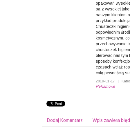
opakowań wysokiej
są z wysokiej jak
naszym klientom of
przykład produkcj
Chusteczki higie
odpowiednim środ
kosmetycznym, co
przechowywanie te
chusteczek higie
oferować naszym k
sposoby konfekcj
czasach wciąż ros
całą pewnością st
2019-01-17
|
Kate
Reklamowe
Dodaj Komentarz
Wpis zawiera błę