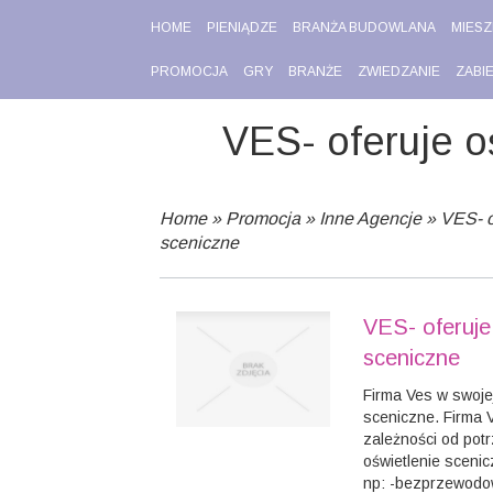
HOME
PIENIĄDZE
BRANŻA BUDOWLANA
MIESZ
PROMOCJA
GRY
BRANŻE
ZWIEDZANIE
ZABI
VES- oferuje o
Home
»
Promocja
»
Inne Agencje
»
VES- o
sceniczne
VES- oferuje
sceniczne
Firma Ves w swojej
sceniczne. Firma 
zależności od pot
oświetlenie scenic
np: -bezprzewodo