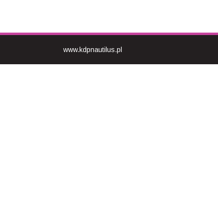
www.kdpnautilus.pl