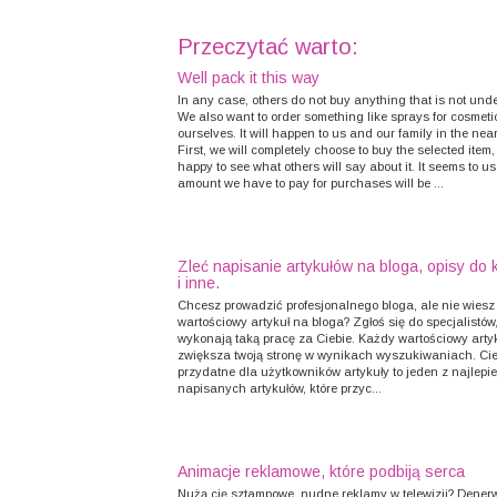
Przeczytać warto:
Well pack it this way
In any case, others do not buy anything that is not und
We also want to order something like sprays for cosmetic
ourselves. It will happen to us and our family in the near
First, we will completely choose to buy the selected item,
happy to see what others will say about it. It seems to us
amount we have to pay for purchases will be ...
Zleć napisanie artykułów na bloga, opisy do
i inne.
Chcesz prowadzić profesjonalnego bloga, ale nie wiesz
wartościowy artykuł na bloga? Zgłoś się do specjalistów,
wykonają taką pracę za Ciebie. Każdy wartościowy arty
zwiększa twoją stronę w wynikach wyszukiwaniach. Ci
przydatne dla użytkowników artykuły to jeden z najlepi
napisanych artykułów, które przyc...
Animacje reklamowe, które podbiją serca
Nużą cię sztampowe, nudne reklamy w telewizji? Denerw