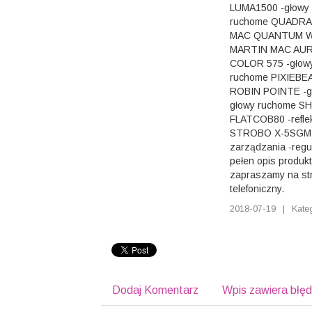
LUMA1500 -głowy
ruchome QUADRA 
MAC QUANTUM WA
MARTIN MAC AURA
COLOR 575 -głow
ruchome PIXIEBE
ROBIN POINTE -gł
głowy ruchome SH
FLATCOB80 -refle
STROBO X-5SGM o
zarządzania -regu
pełen opis produk
zapraszamy na str
telefoniczny.
2018-07-19
|
Kate
Dodaj Komentarz
Wpis zawiera błę