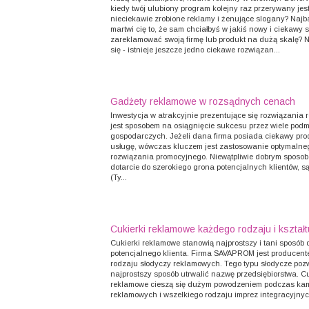
kiedy twój ulubiony program kolejny raz przerywany jes
nieciekawie zrobione reklamy i żenujące slogany? Najb
martwi cię to, że sam chciałbyś w jakiś nowy i ciekawy 
zareklamować swoją firmę lub produkt na dużą skalę? N
się - istnieje jeszcze jedno ciekawe rozwiązan...
Gadżety reklamowe w rozsądnych cenach
Inwestycja w atrakcyjnie prezentujące się rozwiązania
jest sposobem na osiągnięcie sukcesu przez wiele podm
gospodarczych. Jeżeli dana firma posiada ciekawy pro
usługę, wówczas kluczem jest zastosowanie optymalne
rozwiązania promocyjnego. Niewątpliwie dobrym sposo
dotarcie do szerokiego grona potencjalnych klientów, s
(Ty...
Cukierki reklamowe każdego rodzaju i kształt
Cukierki reklamowe stanowią najprostszy i tani sposób 
potencjalnego klienta. Firma SAVAPROM jest producen
rodzaju słodyczy reklamowych. Tego typu słodycze poz
najprostszy sposób utrwalić nazwę przedsiębiorstwa. Cu
reklamowe cieszą się dużym powodzeniem podczas ka
reklamowych i wszelkiego rodzaju imprez integracyjnych.