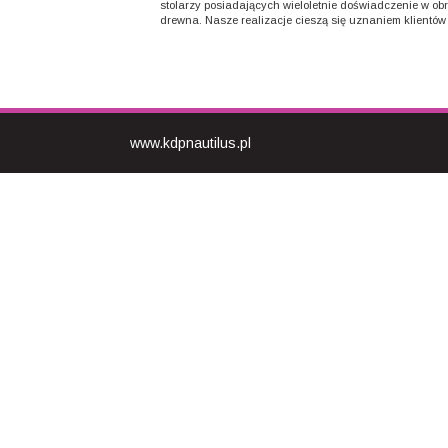
stolarzy posiadających wieloletnie doświadczenie w ob
drewna. Nasze realizacje cieszą się uznaniem klientów i
www.kdpnautilus.pl