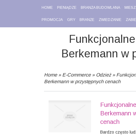
HOME
PIENIĄDZE
BRANŻA BUDOWLANA
MIESZ
PROMOCJA
GRY
BRANŻE
ZWIEDZANIE
ZABI
Funkcjonalne
Berkemann w p
Home
»
E-Commerce
»
Odzież
»
Funkcjon
Berkemann w przystępnych cenach
Funkcjonaln
Berkemann w
cenach
Bardzo często lud