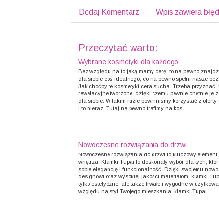
Dodaj Komentarz
Wpis zawiera błę
Przeczytać warto:
Wybrane kosmetyki dla każdego
Bez względu na to jaką mamy cerę, to na pewno znajdz
dla siebie coś idealnego, co na pewno spełni nasze ocz
Jak choćby te kosmetyki cera sucha. Trzeba przyznać, 
rewelacyjne tworzone, dzięki czemu pewnie chętnie je
dla siebie. W takim razie powinniśmy korzystać z oferty
i to nieraz. Tutaj na pewno trafimy na kos...
Nowoczesne rozwiązania do drzwi
Nowoczesne rozwiązania do drzwi to kluczowy element
wnętrza. Klamki Tupai to doskonały wybór dla tych, któr
sobie elegancję i funkcjonalność. Dzięki swojemu no
designowi oraz wysokiej jakości materiałom, klamki Tup
tylko estetyczne, ale także trwałe i wygodne w użytkow
względu na styl Twojego mieszkania, klamki Tupai...