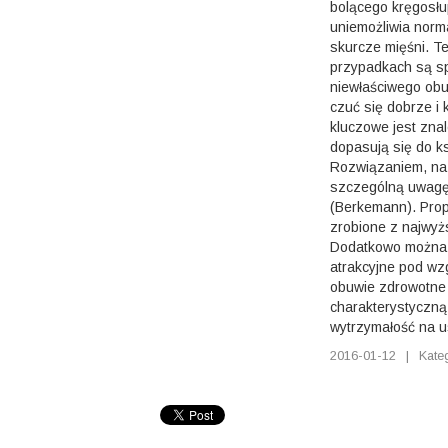
bolącego kręgosłup
uniemożliwia norma
skurcze mięśni. T
przypadkach są 
niewłaściwego obu
czuć się dobrze i 
kluczowe jest znal
dopasują się do ks
Rozwiązaniem, na 
szczególną uwagę
(Berkemann). Pro
zrobione z najwyżs
Dodatkowo można 
atrakcyjne pod wz
obuwie zdrowotne
charakterystyczną
wytrzymałość na 
2016-01-12
|
Kate