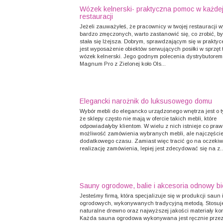
Wózek kelnerski- praktyczna pomoc w każde
restauracji
Jeżeli zauważyłeś, że pracownicy w twojej restauracji 
bardzo zmęczonych, warto zastanowić się, co zrobić, by
stała się lżejsza. Dobrym, sprawdzającym się w prakty
jest wyposażenie obiektów serwujących posiłki w sprzęt t
wózek kelnerski. Jego godnym polecenia dystrybutorem 
Magnum Pro z Zielonej koło Ols...
Elegancki narożnik do luksusowego domu
Wybór mebli do elegancko urządzonego wnętrza jest o ty
że sklepy często nie mają w ofercie takich mebli, które
odpowiadałyby klientom. W wielu z nich istnieje co pra
możliwość zamówienia wybranych mebli, ale najczęści
dodatkowego czasu. Zamiast więc tracić go na oczeki
realizację zamówienia, lepiej jest zdecydować się na z..
Sauny ogrodowe, balie i akcesoria odnowy bi
Jesteśmy firmą, która specjalizuje się w produkcji saun i
ogrodowych, wykonywanych tradycyjną metodą. Stosu
naturalne drewno oraz najwyższej jakości materiały ko
Każda sauna ogrodowa wykonywana jest ręcznie przez c