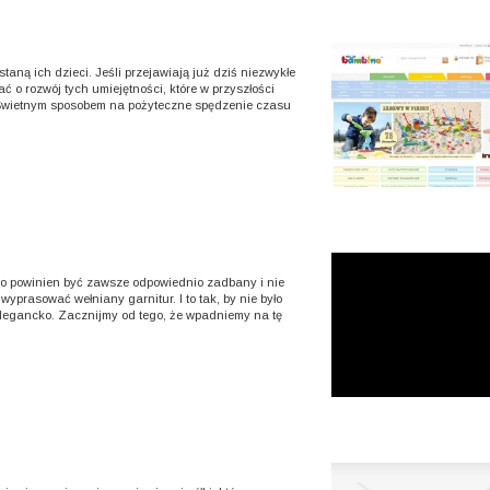
taną ich dzieci. Jeśli przejawiają już dziś niezwykłe
 o rozwój tych umiejętności, które w przyszłości
. Świetnym sposobem na pożyteczne spędzenie czasu
go powinien być zawsze odpowiednio zadbany i nie
prasować wełniany garnitur. I to tak, by nie było
elegancko. Zacznijmy od tego, że wpadniemy na tę