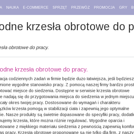
A
NAUKA
E-COMMERCE
SPRZĘT
PRZEWÓZ
PROMOCJA
GRY
B
dne krzesła obrotowe do p
sła obrotowe do pracy.
dne krzesła obrotowe do pracy.
acja codziennych zadań w firmie będzie dużo łatwiejsza, jeśli będziesz
nione wygodne stanowisko pracy. Z pomocą naszej firmy bardzo pros
tować miejsce do siedzenia. Dostępne w serwisie krzesła obrotowe
ie nadają się do przygotowania miejsca do siedzenia w jednym miejscu
cały okres twojej pracy. Dostosowane do wymagań i charakteru
zków krzesła pomogą w stabilizacji ciała i zapewnią jego optymalne
ie. Nasze produkty są świetnie dopasowane do specyfiki pracy, doda
ujemy krzesła, które można różnie regulować. Wygodne oparcia i
towane z miękkiego materiału siedzenia z pewnością zapewnią komfor
s pracy. Krzesła obrotowe proponowane są nie tylko dla firm, z nasz