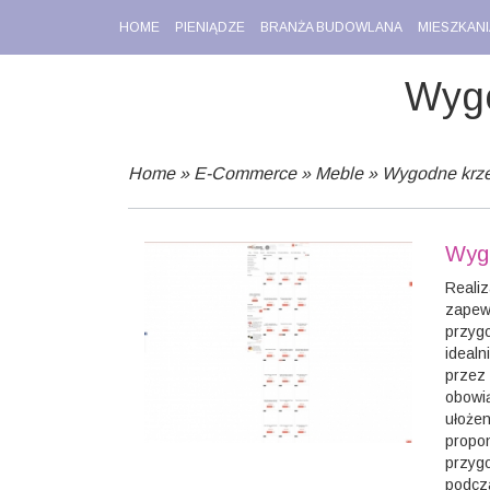
HOME
PIENIĄDZE
BRANŻA BUDOWLANA
MIESZKANI
Wygo
Home
»
E-Commerce
»
Meble
»
Wygodne krze
Wygo
Realiz
zapew
przygo
idealn
przez 
obowią
ułożen
propon
przygo
podcza