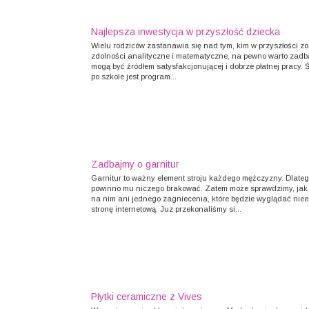
Najlepsza inwestycja w przyszłość dziecka
Wielu rodziców zastanawia się nad tym, kim w przyszłości zos
zdolności analityczne i matematyczne, na pewno warto zadbać
mogą być źródłem satysfakcjonującej i dobrze płatnej pracy
po szkole jest program...
Zadbajmy o garnitur
Garnitur to ważny element stroju każdego mężczyzny. Dlate
powinno mu niczego brakować. Zatem może sprawdzimy, jak wy
na nim ani jednego zagniecenia, które będzie wyglądać nie
stronę internetową. Juz przekonaliśmy si...
Płytki ceramiczne z Vives