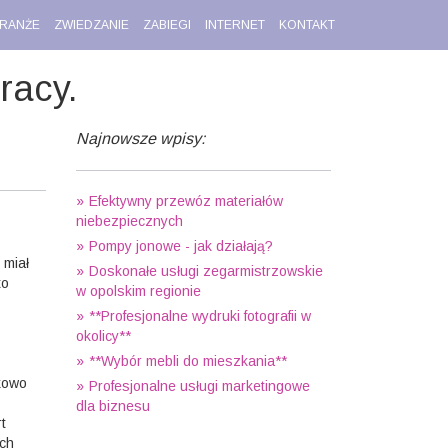
RANŻE
ZWIEDZANIE
ZABIEGI
INTERNET
KONTAKT
racy.
Najnowsze wpisy:
Efektywny przewóz materiałów
niebezpiecznych
Pompy jonowe - jak działają?
 miał
Doskonałe usługi zegarmistrzowskie
to
w opolskim regionie
**Profesjonalne wydruki fotografii w
okolicy**
**Wybór mebli do mieszkania**
tkowo
Profesjonalne usługi marketingowe
dla biznesu
t
ych