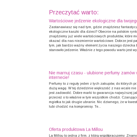
Przeczytać warto:
Wartościowe jedzenie ekologiczne dla twojeg
Zastanawiasz się nad tym, gdzie znajdziesz fantastyc
ekologiczne kaszki dla dzieci? Obecnie na polskim ryn
znajdziemy już wiele wartościowych produktów, które m
okazać dla nas niezmiernie wartościowe. Dobrze jest p
tym, jak bardzo ważny element życia naszego dziecka 
stanowiło jedzenie. Właśnie z tego powodu warto jest wyb
Nie marnuj czasu - ulubione perfumy zamów
internecie!
Perfumy to z reguły jeden z tych zakupów, do których p
dużą wagę. W tej dziedzinie większość z nas wcale nie 
jest zadowolić. Dobre marki to gwarancja najwyższej ja
przecież o to właśnie w tym wszystkim chodzi. Czarują
mgiełka to jak drugie ubranie. Nic dziwnego, że w kwestii
lubi chodzić na kompromisy. Te...
Oferta produktowa La Millou
La Millou to jedna z firm, z którą współpracujemy. Znan