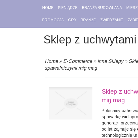
HOME
PIENIĄDZE
BRANŻA BUDOWLANA
MIESZ
PROMOCJA
GRY
BRANŻE
ZWIEDZANIE
ZABI
Sklep z uchwytami
Home
»
E-Commerce
»
Inne Sklepy
»
Skl
spawalniczymi mig mag
Sklep z uchw
mig mag
Polecamy państwu
spawarkę wielopr
generacji przecin
od lat zajmuje si
technologicznie u