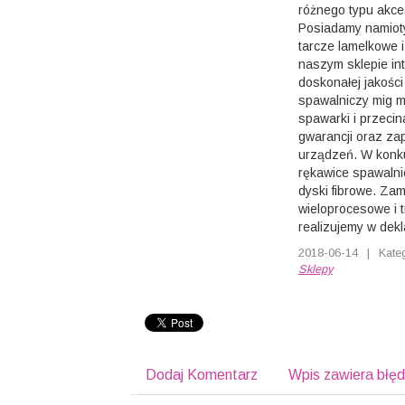
różnego typu akce
Posiadamy namioty
tarcze lamelkowe 
naszym sklepie in
doskonałej jakośc
spawalniczy mig m
spawarki i przeci
gwarancji oraz za
urządzeń. W konku
rękawice spawalni
dyski fibrowe. Za
wieloprocesowe i t
realizujemy w dek
2018-06-14
|
Kate
Sklepy
Dodaj Komentarz
Wpis zawiera błę