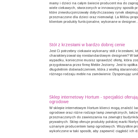
mamy i dzieci na całym świecie producent ma do zapr
wiele ciekawych, stworzonych w innowacyjny sposób pr
które zrewolucjonizowały dotychczasowy rynek obejmuj
przeznaczone dla dzieci oraz niemowląt. La Millou pro
klientom produkty funkcjonalne, wykonane w designer..
Stół z krzesłami w bardzo dobrej cenie
Jest Ci potrzebny ciekawie wykonany stół z krzesłami, k
charakteryzował się niestandardowym designem? W ta
wypadku, koniecznie musisz sprawdzić ofertę, która zos
przygotowana przez firmę Meble Jeziorny. Jest to spółka
długoletnim doświadczeniem, która z wielką starannoś
różnego rodzaju meble na zamówienie. Dysponując unik
Sklep internetowy Hortum - specjaliści oferuj
ogrodowe
W sklepie internetowym Hortum klienci mogą znaleźć l
ogrodowe oraz różne rodzaje lamp zewnętrznych, także
przeznaczonych do zawieszania na zewnątrz budynkó
prywatnych. Sklep oferuje produkty polskiej marki Norlys,
uznanym producentem lamp ogrodowych. Wszystkie pro
wykończone w taki sposób, aby zapewnić ciągłość ich dz