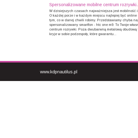
Spersonalizowane mobilne centrum rozrywki.
W dzisiejszych czasach najważniejsza jest mobilność i
O każdej porze i w każdym miejscu najlepiej być online i
tym, co w danej chwili robimy. Przedstawiamy chyba na
spersonalizowany smartfon - htc one m9. To Twoje włas
centrum rozrywki. Poza dwubarwną metalową obudową 
kryje w sobie podzespoły, które gwarantu...
www.kdpnautilus.pl