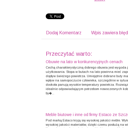
Dodaj Komentarz
Wpis zawiera błę
Przeczytać warto:
Obuwie na lato w konkurencyjnych cenach
Cechą charakterystyczną dobrego obuwia jest wygoda 
użytkowania. Stopa w butach na lato powinna mieć za
dopływ świeżego powietrza. Umiejętnie dobrane buty m
wpływ na samopoczucie człowieka, szczególnie w sytuac
dookoła panują wysokie temperatury powietrza. Rozwią
idealnie odpowiadającym potrzebom nowoczesnych kob
by�...
Meble biutowe i inne od firmy Estaco ze Szcz
Pod marką Estaco kryją się wysokiej jakości meble. Wy
wysokiej jakości materiałów, dzięki czemu posłużą na wie