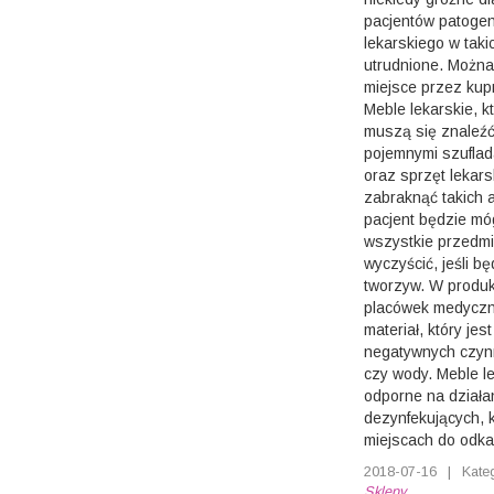
pacjentów patogen
lekarskiego w taki
utrudnione. Można 
miejsce przez ku
Meble lekarskie, k
muszą się znaleźć
pojemnymi szuflad
oraz sprzęt lekar
zabraknąć takich a
pacjent będzie móg
wszystkie przedmi
wyczyścić, jeśli b
tworzyw. W produk
placówek medyczny
materiał, który jes
negatywnych czynn
czy wody. Meble l
odporne na działa
dezynfekujących, k
miejscach do odka
2018-07-16
|
Kate
Sklepy