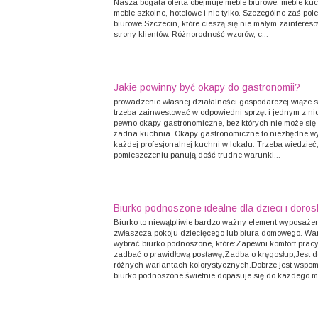
Nasza bogata oferta obejmuje meble biurowe, meble ku
meble szkolne, hotelowe i nie tylko. Szczególne zaś po
biurowe Szczecin, które cieszą się nie małym zaintere
strony klientów. Różnorodność wzorów, c...
Jakie powinny być okapy do gastronomii?
prowadzenie własnej działalności gospodarczej wiąże si
trzeba zainwestować w odpowiedni sprzęt i jednym z ni
pewno okapy gastronomiczne, bez których nie może się
żadna kuchnia. Okapy gastronomiczne to niezbędne w
każdej profesjonalnej kuchni w lokalu. Trzeba wiedzieć,
pomieszczeniu panują dość trudne warunki...
Biurko podnoszone idealne dla dzieci i doros
Biurko to niewątpliwie bardzo ważny element wyposażen
zwłaszcza pokoju dziecięcego lub biura domowego. Wa
wybrać biurko podnoszone, które:Zapewni komfort prac
zadbać o prawidłową postawę,Zadba o kręgosłup,Jest 
różnych wariantach kolorystycznych.Dobrze jest wspom
biurko podnoszone świetnie dopasuje się do każdego me