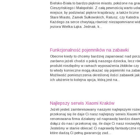
Bielsko-Biała to bardzo pięknie miasto, położone na gr
Cieszyńskiego i Małopolski. Z całą pewnością warto udać
miejsce, by podziwiać piękne krajobrazy, a także liczne 
Stare Miasto, Zamek Sułkowskich, Ratusz, czy Katedra ś
Każdego za serce chwytają również niezapomniane wi
jeziora Wielka Łąka. Jednak, k...
Funkcjonalność pojemników na zabawki
Obecnie kiedy to chcemy bardziej zapanować nad por
zarówno jeżeli chodzi o pokój naszego dziecka, lecz rów
produkt niezbędny w ramach wyposażenia żłobków czy
to wtedy konieczne mogą okazać się pojemniki na zaba
Możliwość pomieszczenia określonej ilości zabawek jak 
ich ułożenie to kolejna opcja, którą jest na...
Najlepszy serwis Xiaomi Kraków
Jeżeli jesteś zainteresowany naszymi najlepszymi rozw
przekonaj się ile daje Ci nasz najlepszy serwis Xiaomi
renomowana firma działamy od naprawdę bardzo dawna
dołącz do nas i przekonaj się, ile daje Ci nasz niezwykł
Jesteśmy w stanie obiecać Ci naprawdę fantastyczne r
które dadzą Ci pełną gwarancję zad...