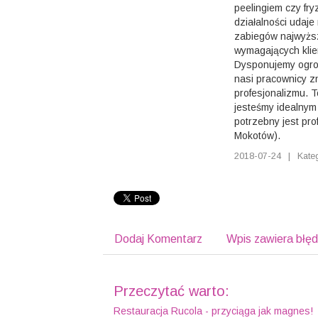
peelingiem czy fr
działalności udaj
zabiegów najwyższ
wymagających klie
Dysponujemy ogr
nasi pracownicy z
profesjonalizmu. 
jesteśmy idealnym
potrzebny jest pro
Mokotów).
2018-07-24
|
Kate
Dodaj Komentarz
Wpis zawiera błę
Przeczytać warto:
Restauracja Rucola - przyciąga jak magnes!