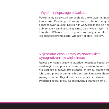
Wybór najlepszego adwokata
Powinniśmy sprawdzić, jak wiele do zaoferowania ma t
kancelaria. Pewnie przekonamy się, że tutaj nie będą 
odszkodowania Łódź. Dzięki nim wszystko może iść n
dobrze, a my sami będziemy wręcz zachwyceni tym, na c
tutaj dziś. W takim razie na pewno zaufamy im w takich
jak odszkodowania Łódź. Wiedzą najlepiej, jak to w...
Rejestrator czasu pracy wyznacznikiem
wynagrodzenia w wielu firmach
Rejestrator czasu pracy to urządzenie będące części s
ewidencji czasu pracy, stosowanego w wielu firmach. B
firm rozlicza pracowników z czasu ich pracy, dlatego te
ich czasu pracy w danym miesiącu jest kluczowe dla wy
wynagrodzenia. Rejestrator czasu pracy i elektroniczn
ewidencji czasu pracy są obiektywnym narzędziem p...