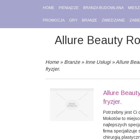
HOME
PIENIĄDZE
BRANŻA BUDOWLANA
MIESZ
PROMOCJA
GRY
BRANŻE
ZWIEDZANIE
ZABI
Allure Beauty Ro
Home
»
Branże
»
Inne Usługi
»
Allure Bea
fryzjer.
Allure Beaut
fryzjer.
Potrzebny jest Ci
Mokotów to miejsc
najlepszych specja
firma specjalizuje
chirurgią plastyc